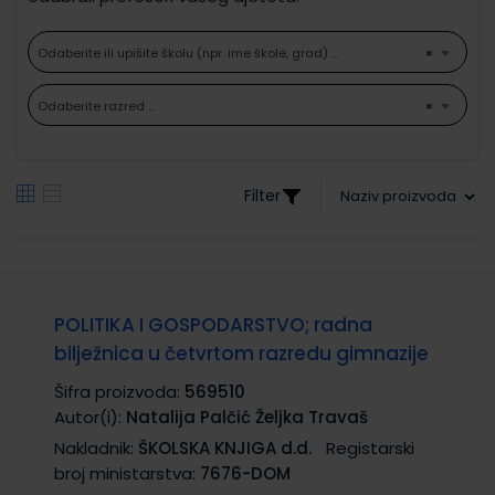
Odaberite ili upišite školu (npr. ime škole, grad) ...
×
Odaberite razred ...
×
Filter
POLITIKA I GOSPODARSTVO; radna
bilježnica u četvrtom razredu gimnazije
Šifra proizvoda:
569510
Autor(i):
Natalija Palčić Željka Travaš
Nakladnik:
ŠKOLSKA KNJIGA d.d.
Registarski
broj ministarstva:
7676-DOM