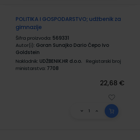
POLITIKA I GOSPODARSTVO; udžbenik za
gimnazije
Šifra proizvoda:
569331
Autor(i):
Goran Sunajko Dario Čepo Ivo
Goldstein
Nakladnik:
UDŽBENIK.HR d.o.o.
Registarski broj
ministarstva:
7708
22,68 €