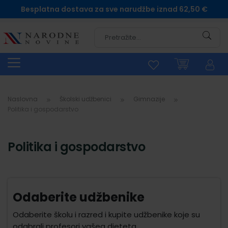
Besplatna dostava za sve narudžbe iznad 62,50 €
Pretra
Naslovna
Školski udžbenici
Gimnazije
Politika i gospodarstvo
Politika i gospodarstvo
Odaberite udžbenike
Odaberite školu i razred i kupite udžbenike koje su
odabrali profesori vašeg djeteta.