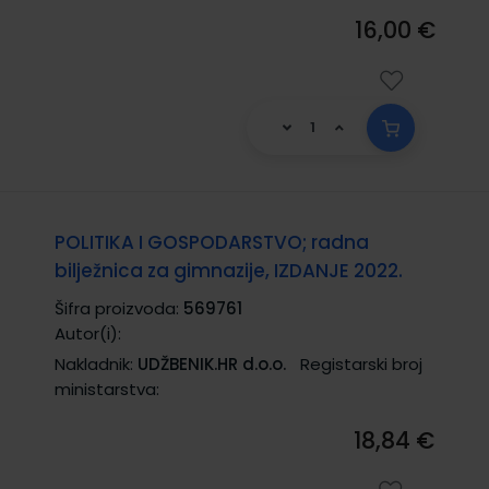
16,00 €
POLITIKA I GOSPODARSTVO; radna
bilježnica za gimnazije, IZDANJE 2022.
Šifra proizvoda:
569761
Autor(i):
Nakladnik:
UDŽBENIK.HR d.o.o.
Registarski broj
ministarstva:
18,84 €