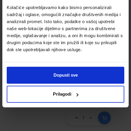
Kolačiće upotrebljavamo kako bismo personalizirali
sadržaj i oglase, omogućili značajke društvenih medija i
analizirali promet. Isto tako, podatke o vašoj upotrebi
naše web-lokacije dijelimo s partnerima za društvene
POLITIKA I GOSPODARSTVO; udžbenik u
medije, oglašavanje i analizu, a oni ih mogu kombinirati s
četvrtom razredu gimnazije s dodatnim
drugim podacima koje ste im pružili ili koje su prikupili
digitalnim sadržajima
dok ste upotrebljavali njihove usluge.
Šifra proizvoda:
569330
Autor(i):
Natalija Palčić Željka Travaš
Nakladnik:
ŠKOLSKA KNJIGA d.d.
Registarski
Dopusti sve
broj ministarstva:
7676
23,60 €
Prilagodi