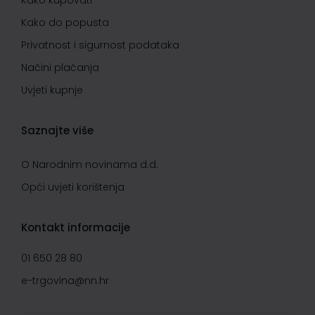
Kako kupovati
Kako do popusta
Privatnost i sigurnost podataka
Načini plaćanja
Uvjeti kupnje
Saznajte više
O Narodnim novinama d.d.
Opći uvjeti korištenja
Kontakt informacije
01 650 28 80
e-trgovina@nn.hr