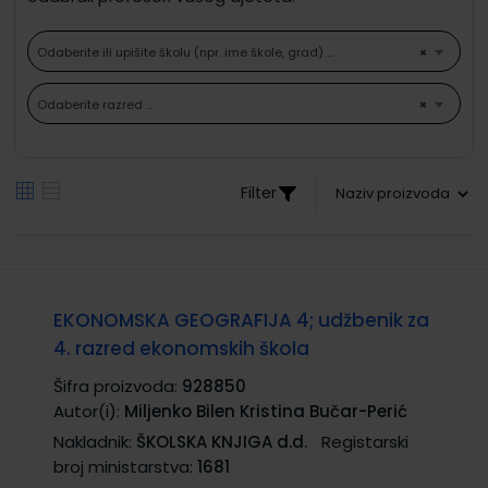
Odaberite ili upišite školu (npr. ime škole, grad) ...
×
Odaberite razred ...
×
Filter
EKONOMSKA GEOGRAFIJA 4; udžbenik za
4. razred ekonomskih škola
Šifra proizvoda:
928850
Autor(i):
Miljenko Bilen Kristina Bučar-Perić
Nakladnik:
ŠKOLSKA KNJIGA d.d.
Registarski
broj ministarstva:
1681