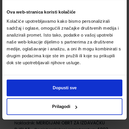
Autor(i):
Dragutin Feletar Željka Šiljković
Ova web-stranica koristi kolačiće
Nakladnik:
MERIDIJANI OBRT ZA IZDAVAČKU
DJELAT.
Registarski broj ministarstva:
4892
Kolačiće upotrebljavamo kako bismo personalizirali
sadržaj i oglase, omogućili značajke društvenih medija i
15,30 €
analizirali promet. Isto tako, podatke o vašoj upotrebi
naše web-lokacije dijelimo s partnerima za društvene
medije, oglašavanje i analizu, a oni ih mogu kombinirati s
drugim podacima koje ste im pružili ili koje su prikupili
dok ste upotrebljavali njihove usluge.
Dopusti sve
GEOGRAFIJA 4; udžbenik iz geografije za
IV. razred ekonomske škole
Prilagodi
Šifra proizvoda:
779434
Autor(i):
Dragutin Feletar Petar Feletar
Nakladnik:
MERIDIJANI OBRT ZA IZDAVAČKU