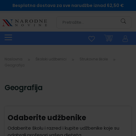
Besplatna dostava za sve narudžbe iznad 62,50 €
Pretra
Naslovna
Školski udžbenici
Strukovne škole
Geografija
Geografija
Odaberite udžbenike
Odaberite školu i razred i kupite udžbenike koje su
odabrali profesori vašeg djeteta.