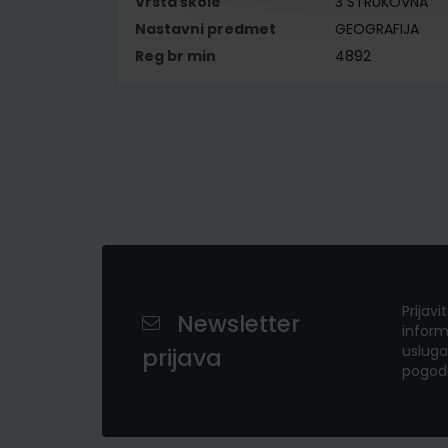
Vrsta škole
3 STRUKOVNA
Nastavni predmet
GEOGRAFIJA
Reg br min
4892
Prijavi
Newsletter
inform
usluga
prijava
pogod