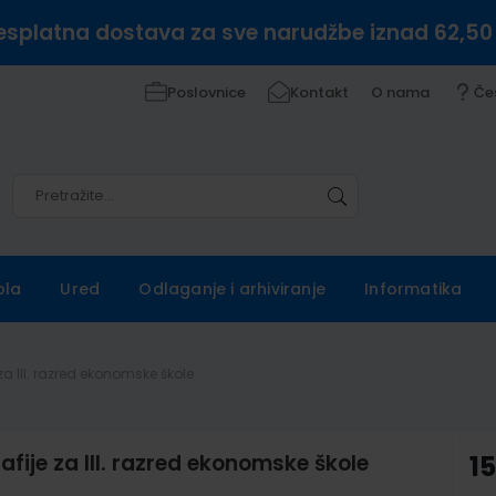
esplatna dostava za sve narudžbe iznad 62,50
Poslovnice
Kontakt
O nama
Če
Pretražite
Pretražite
ola
Ured
Odlaganje i arhiviranje
Informatika
za III. razred ekonomske škole
fije za III. razred ekonomske škole
15