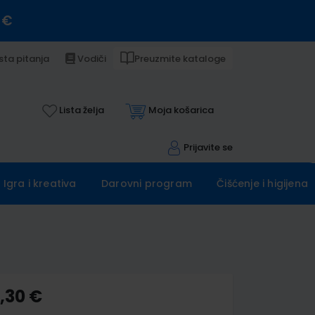
 €
sta pitanja
Vodiči
Preuzmite kataloge
Lista želja
Moja košarica
Prijavite se
Igra i kreativa
Darovni program
Čišćenje i higijena
,30 €