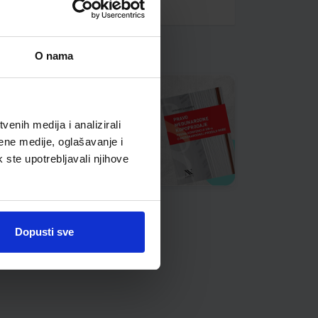
O nama
enih medija i analizirali
ene medije, oglašavanje i
k ste upotrebljavali njihove
Dopusti sve