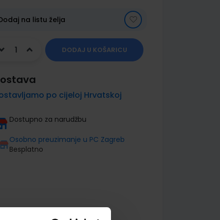
Dodaj na listu želja
DODAJ U KOŠARICU
ostava
ostavljamo po cijeloj Hrvatskoj
Dostupno za narudžbu
Osobno preuzimanje u PC Zagreb
Besplatno