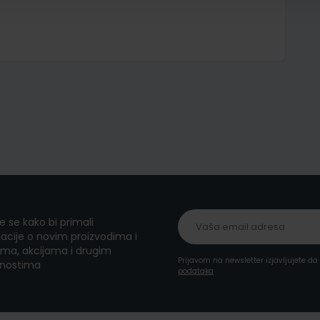
te se kako bi primali
acije o novim proizvodima i
ma, akcijama i drugim
Prijavom na newsletter izjavljujete d
nostima
podataka