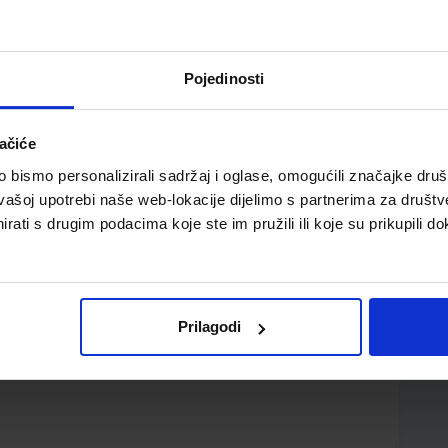
Pojedinosti
ačiće
razred ekonomske škole
bismo personalizirali sadržaj i oglase, omogućili značajke društv
vašoj upotrebi naše web-lokacije dijelimo s partnerima za društv
rati s drugim podacima koje ste im pružili ili koje su prikupili do
Prilagodi
 ZA IZDAVAČKU DJELAT.
Željka Šiljković