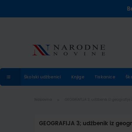
B
Školski udžbenici
Knjige
Tiskanice
Šk
Naslovna
GEOGRAFIJA 3; udžbenik iz geografije 
GEOGRAFIJA 3; udžbenik iz geogra