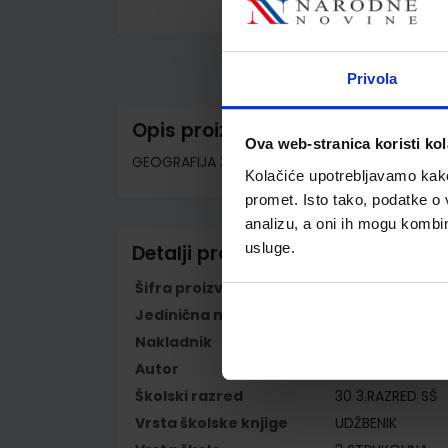
Skip
to
the
beginning
Privola
of
the
images
Opis proizvoda
gallery
Ova web-stranica koristi kol
GEOGRAFIJA 3; udžbenik iz geografije za III. 
Kolačiće upotrebljavamo kako 
promet. Isto tako, podatke o 
analizu, a oni ih mogu kombini
usluge.
Detalji proizvoda
Šifra proizvoda
779432
Jedinična mjera
kom
Nakladnik
MERIDIJANI OBRT
Autor
Dragutin Feletar 
Školski razred
30 3.RAZRED SŠ
Vrsta školske knjige
UDŽBENIK