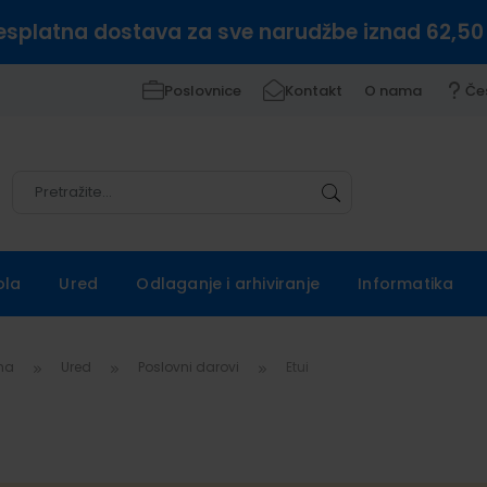
esplatna dostava za sve narudžbe iznad 62,50
Poslovnice
Kontakt
O nama
Če
Pretražite
Pretražite
ola
Ured
Odlaganje i arhiviranje
Informatika
vna
Ured
Poslovni darovi
Etui