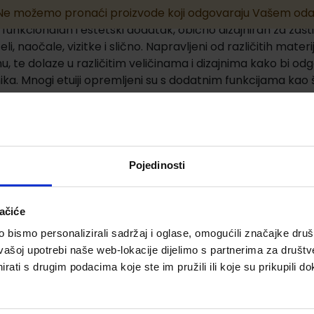
Ne možemo pronaći proizvode koji odgovaraju Vašem oda
e funkcionalan i estetski dodatak, obično dizajniran za zašt
li, naočale, vizitke i slično. Napravljeni od različitih materija
nu, te dolaze u različitim veličinama i dizajnima kako bi o
ika. Mnogi etuiji opremljeni su s dodatnim funkcijama kao št
te za zatvaranje ili čak s integriranim stalakom.
Pojedinosti
ačiće
bismo personalizirali sadržaj i oglase, omogućili značajke društv
vašoj upotrebi naše web-lokacije dijelimo s partnerima za društv
rati s drugim podacima koje ste im pružili ili koje su prikupili do