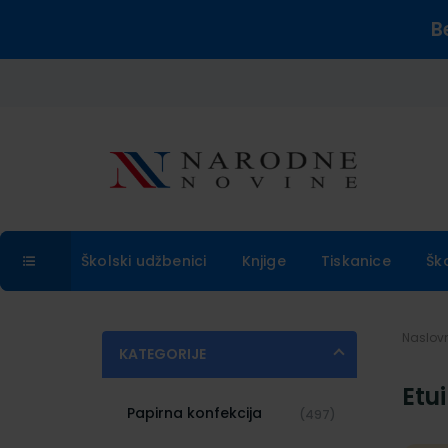
B
Školski udžbenici
Knjige
Tiskanice
Šk
Naslo
KATEGORIJE
Etui
Papirna konfekcija
(497)