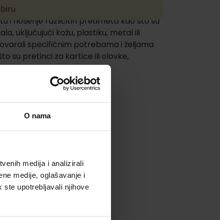
biru.
itu i nošenje različitih predmeta kao što su
la, uključujući kožu, plastiku, metal ili
dgovarali specifičnim potrebama i željama
o su pretinci za kartice ili olovke,
O nama
enih medija i analizirali
ene medije, oglašavanje i
k ste upotrebljavali njihove