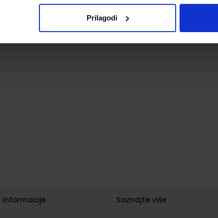
Prilagodi
 informacije
Saznajte više