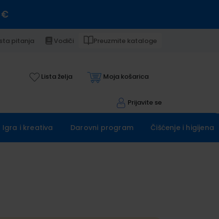
 €
sta pitanja
Vodiči
Preuzmite kataloge
Lista želja
Moja košarica
Prijavite se
Igra i kreativa
Darovni program
Čišćenje i higijena