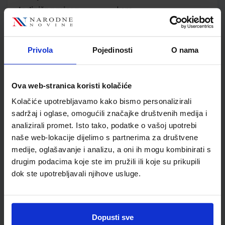
Jedinična mjera
kom
Nakladnik
ALKA SCRIPT d.o.o.
Autor
Željko Mrnjavac Lana
Kordić Blanka Šimundić
Privola
Pojedinosti
O nama
Školski razred
10 1.RAZRED SŠ
Vrsta školske knjige
UDŽBENIK
Ova web-stranica koristi kolačiće
Vrsta škole
3 STRUKOVNA
Nastavni predmet
EKONOMSKE ŠKOLE
Kolačiće upotrebljavamo kako bismo personalizirali
sadržaj i oglase, omogućili značajke društvenih medija i
Reg br min
6317
analizirali promet. Isto tako, podatke o vašoj upotrebi
naše web-lokacije dijelimo s partnerima za društvene
medije, oglašavanje i analizu, a oni ih mogu kombinirati s
drugim podacima koje ste im pružili ili koje su prikupili
dok ste upotrebljavali njihove usluge.
Dopusti sve