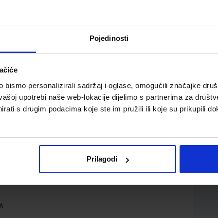
Pojedinosti
ačiće
onomiste
bismo personalizirali sadržaj i oglase, omogućili značajke društv
vašoj upotrebi naše web-lokacije dijelimo s partnerima za društv
rati s drugim podacima koje ste im pružili ili koje su prikupili do
Prilagodi
o.
 Lana Kordić Blanka šimundić
A