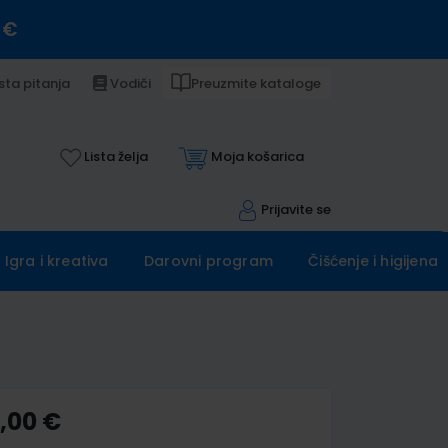
 €
sta pitanja
Vodiči
Preuzmite kataloge
Lista želja
Moja košarica
Prijavite se
Igra i kreativa
Darovni program
Čišćenje i higijena
0,00 €