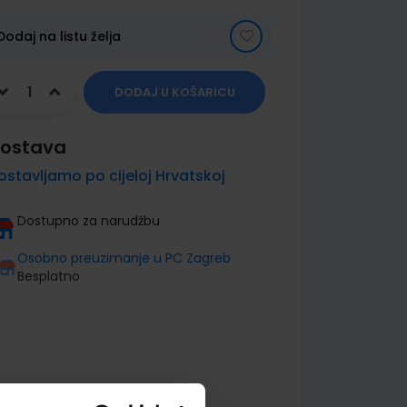
Dodaj na listu želja
DODAJ U KOŠARICU
ostava
ostavljamo po cijeloj Hrvatskoj
Dostupno za narudžbu
Osobno preuzimanje u PC Zagreb
Besplatno