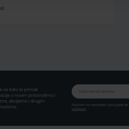
LE
te se kako bi primali
acije o novim proizvodima i
ma, akcijama i drugim
Prijavom na newsletter izjavljujete d
nostima
podataka