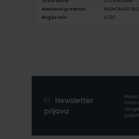
Vrsta škole
3 STRUKOVNA
Nastavni predmet
EKONOMSKE ŠKO
Reg br min
4702
Prijavi
Newsletter
inform
usluga
prijava
pogod