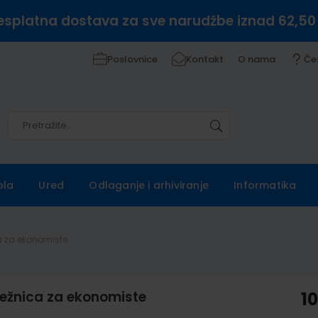
esplatna dostava za sve narudžbe iznad 62,50
Poslovnice
Kontakt
O nama
Če
Pretražite
Pretražite
ola
Ured
Odlaganje i arhiviranje
Informatika
a za ekonomiste
ežnica za ekonomiste
1