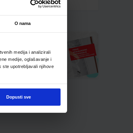
O nama
enih medija i analizirali
ene medije, oglašavanje i
k ste upotrebljavali njihove
Dopusti sve