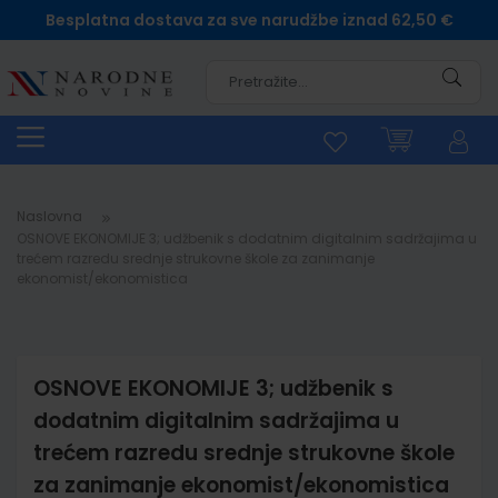
Besplatna dostava za sve narudžbe iznad 62,50 €
Pretra
Naslovna
OSNOVE EKONOMIJE 3; udžbenik s dodatnim digitalnim sadržajima u
trećem razredu srednje strukovne škole za zanimanje
ekonomist/ekonomistica
OSNOVE EKONOMIJE 3; udžbenik s
dodatnim digitalnim sadržajima u
trećem razredu srednje strukovne škole
za zanimanje ekonomist/ekonomistica