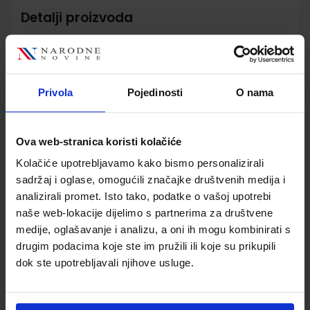
Detalji proizvoda
Šifra proizvoda
567721
Jedinična mjera
kom
Nakladnik
ŠKOLSKA KNJIGA d.d.
Privola
Pojedinosti
O nama
Autor
Benić Jošić Mandir Režić
Škare
Školski razred
30 3.RAZRED SŠ
Ova web-stranica koristi kolačiće
Vrsta školske knjige
UDŽBENIK
Kolačiće upotrebljavamo kako bismo personalizirali
Vrsta škole
3 STRUKOVNA
sadržaj i oglase, omogućili značajke društvenih medija i
Nastavni predmet
EKONOMSKE ŠKOLE
analizirali promet. Isto tako, podatke o vašoj upotrebi
Reg br min
7069
naše web-lokacije dijelimo s partnerima za društvene
medije, oglašavanje i analizu, a oni ih mogu kombinirati s
drugim podacima koje ste im pružili ili koje su prikupili
dok ste upotrebljavali njihove usluge.