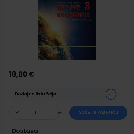
to
the
end
of
the
images
gallery
Skip
to
the
18,00 €
beginning
of
the
images
Dodaj na listu želja
gallery
DODAJ U KOŠARICU
Dostava