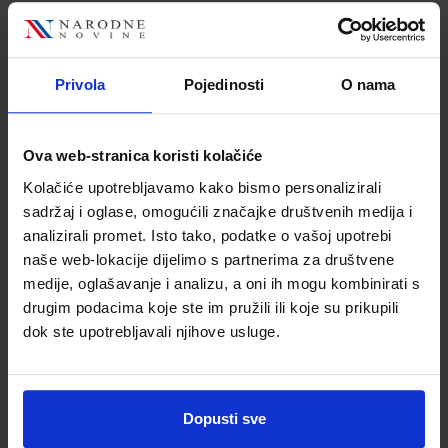
Nakladnik
ALKA SCRIPT d.o.o.
Autor
Željko Mrnjavac Lana
Kordić Blanka Šimundić
Privola
Pojedinosti
O nama
Školski razred
30 3.RAZRED SŠ
Vrsta školske knjige
UDŽBENIK
Vrsta škole
3 STRUKOVNA
Ova web-stranica koristi kolačiće
Nastavni predmet
EKONOMSKE ŠKOLE
Kolačiće upotrebljavamo kako bismo personalizirali
Reg br min
6319
sadržaj i oglase, omogućili značajke društvenih medija i
analizirali promet. Isto tako, podatke o vašoj upotrebi
naše web-lokacije dijelimo s partnerima za društvene
medije, oglašavanje i analizu, a oni ih mogu kombinirati s
drugim podacima koje ste im pružili ili koje su prikupili
dok ste upotrebljavali njihove usluge.
Dopusti sve