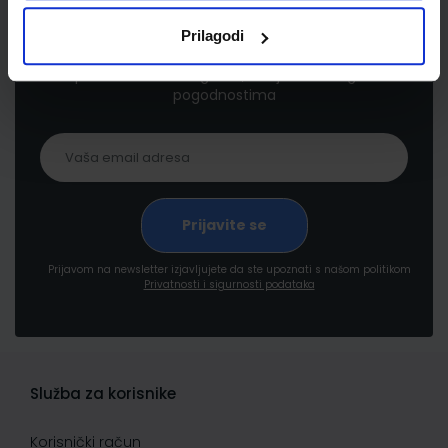
Newsletter prijava
Prilagodi
Prijavite se kako bi primali informacije o novim
proizvodima i uslugama, akcijama i drugim
pogodnostima
Prijavom na newsletter izjavljujete da ste upoznati s našom politikom
Privatnosti i sigurnosti podataka
Služba za korisnike
Korisnički račun