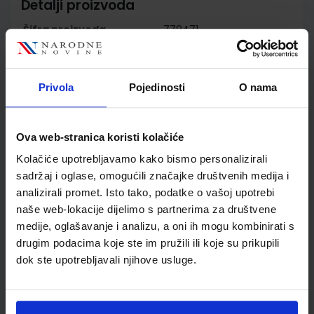
Detalji proizvoda
Šifra proizvoda
779471
Jedinična mjera
kom
Nakladnik
ŠKOLSKA KNJIGA d.d.
Autor
Alfirević Čižmek Vujnović
Privola
Pojedinosti
O nama
Pavičić Vlašić
Školski razred
20 2.RAZRED SŠ
Ova web-stranica koristi kolačiće
Vrsta školske knjige
UDŽBENIK
Vrsta škole
3 STRUKOVNA
Kolačiće upotrebljavamo kako bismo personalizirali
Nastavni predmet
EKONOMSKE ŠKOLE
sadržaj i oglase, omogućili značajke društvenih medija i
analizirali promet. Isto tako, podatke o vašoj upotrebi
Reg br min
5382
naše web-lokacije dijelimo s partnerima za društvene
medije, oglašavanje i analizu, a oni ih mogu kombinirati s
drugim podacima koje ste im pružili ili koje su prikupili
dok ste upotrebljavali njihove usluge.