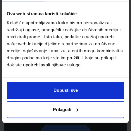
Ova web-stranica koristi kolačiće
Kolačiće upotrebljavamo kako bismo personalizirali
sadržaj i oglase, omogućili značajke društvenih medija i
analizirali promet. Isto tako, podatke o vašoj upotrebi
naše web-lokacije dijelimo s partnerima za društvene
medije, oglašavanje i analizu, a oni ih mogu kombinirati s
drugim podacima koje ste im pružili ili koje su prikupili
dok ste upotrebljavali njihove usluge.
Newsletter prijava
Prijavite se kako bi primali informacije o novim
proizvodima i uslugama, akcijama i drugim
Dopusti sve
pogodnostima
Prilagodi