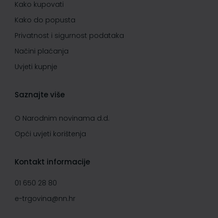
Kako kupovati
Kako do popusta
Privatnost i sigurnost podataka
Načini plaćanja
Uvjeti kupnje
Saznajte više
O Narodnim novinama d.d.
Opći uvjeti korištenja
Kontakt informacije
01 650 28 80
e-trgovina@nn.hr