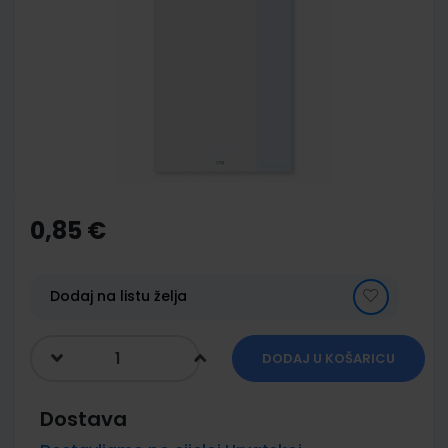
end
of
the
images
gallery
Skip
to
the
0,85 €
beginning
of
the
images
Dodaj na listu želja
gallery
DODAJ U KOŠARICU
Dostava