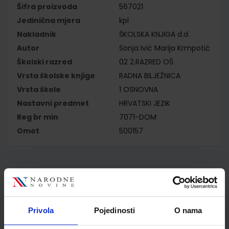
Šifra proizvoda
567021
Jedinična mjera
kpl
Nakladnik
ŠKOLSKA KNJIGA d.d.
Autor
Sonja Ivić Marija Krmpotić
Školski razred
02 2.RAZRED OŠ
Vrsta školske knjige
RADNA BILJEŽNICA
Vrsta škole
1 OSNOVNA
Nastavni predmet
HRVATSKI JEZIK
Reg br min
7071-DOM
Omot
500157
Kupci najčešće biraju..
Privola
Pojedinosti
O nama