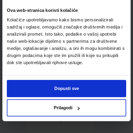
Ova web-stranica koristi kolačiće
Omot PVC za školske
Kolačiće upotrebljavamo kako bismo personalizirali
udžbenike; dimenzije
413x277; tip 157
sadržaj i oglase, omogućili značajke društvenih medija i
analizirali promet. Isto tako, podatke o vašoj upotrebi
naše web-lokacije dijelimo s partnerima za društvene
medije, oglašavanje i analizu, a oni ih mogu kombinirati s
drugim podacima koje ste im pružili ili koje su prikupili
dok ste upotrebljavali njihove usluge.
0,85 €
Dopusti sve
Prilagodi