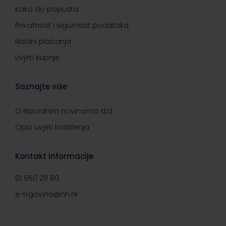
Kako do popusta
Privatnost i sigurnost podataka
Načini plaćanja
Uvjeti kupnje
Saznajte više
O Narodnim novinama d.d.
Opći uvjeti korištenja
Kontakt informacije
01 650 28 80
e-trgovina@nn.hr