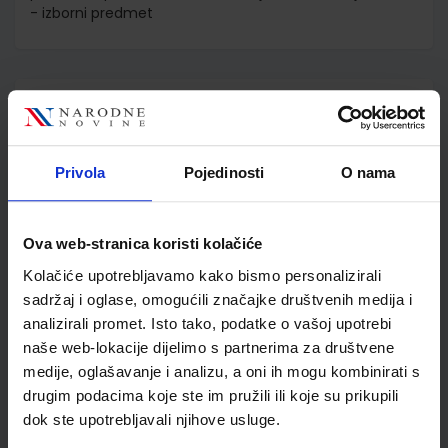
- izborni predmet
Detalji proizvoda
Šifra proizvoda
779526
Jedinična mjera
kom
Privola
Pojedinosti
O nama
Nakladnik
ŠKOLSKA KNJIGA d.d.
Autor
Velimir Srića Sandra
Brajnović
Ova web-stranica koristi kolačiće
Školski razred
10 1.RAZRED SŠ
Kolačiće upotrebljavamo kako bismo personalizirali
Vrsta školske knjige
RADNA BILJEŽNICA
sadržaj i oglase, omogućili značajke društvenih medija i
Vrsta škole
3 STRUKOVNA
analizirali promet. Isto tako, podatke o vašoj upotrebi
naše web-lokacije dijelimo s partnerima za društvene
Nastavni predmet
KOMERCIJALIST
medije, oglašavanje i analizu, a oni ih mogu kombinirati s
Reg br min
5353;5899
drugim podacima koje ste im pružili ili koje su prikupili
dok ste upotrebljavali njihove usluge.