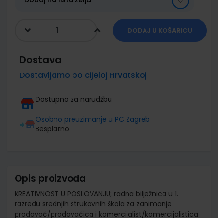
Dodaj na listu želja
DODAJ U KOŠARICU
Dostava
Dostavljamo po cijeloj Hrvatskoj
Dostupno za narudžbu
Osobno preuzimanje u PC Zagreb
Besplatno
Opis proizvoda
KREATIVNOST U POSLOVANJU; radna bilježnica u 1.
razredu srednjih strukovnih škola za zanimanje
prodavač/prodavačica i komercijalist/komercijalistica