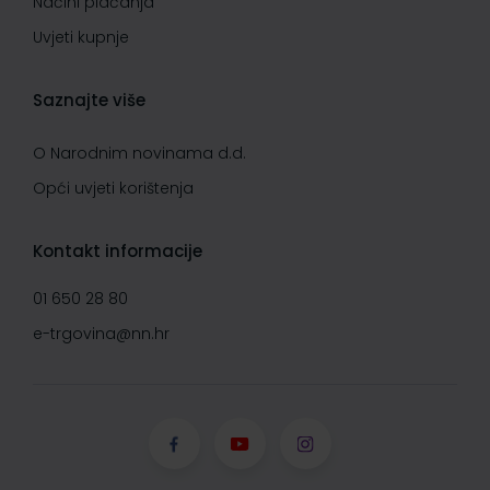
Načini plaćanja
Uvjeti kupnje
Saznajte više
O Narodnim novinama d.d.
Opći uvjeti korištenja
Kontakt informacije
01 650 28 80
e-trgovina@nn.hr