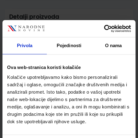
Detalji proizvoda
Šifra proizvoda
923100
Jedinična mjera
kom
Nakladnik
ŠKOLSKA KNJIGA d.d.
Privola
Pojedinosti
O nama
Autor
Darko Frančić Vilim
Gorenc
Školski razred
30 3.RAZRED SŠ
Ova web-stranica koristi kolačiće
Vrsta školske knjige
UDŽBENIK
Kolačiće upotrebljavamo kako bismo personalizirali
Vrsta škole
3 STRUKOVNA
sadržaj i oglase, omogućili značajke društvenih medija i
Nastavni predmet
KOMERCIJALIST
analizirali promet. Isto tako, podatke o vašoj upotrebi
naše web-lokacije dijelimo s partnerima za društvene
Reg br min
1744
medije, oglašavanje i analizu, a oni ih mogu kombinirati s
drugim podacima koje ste im pružili ili koje su prikupili
dok ste upotrebljavali njihove usluge.