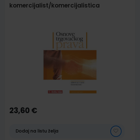
komercijalist/komercijalistica
Skip
to
the
end
of
the
images
gallery
Skip
to
the
23,60 €
beginning
of
the
images
Dodaj na listu želja
gallery