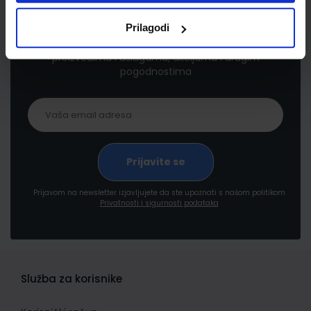
Newsletter prijava
Prilagodi
Prijavite se kako bi primali informacije o novim
proizvodima i uslugama, akcijama i drugim
pogodnostima
Prijavom na newsletter izjavljujete da ste upoznati s našom politikom
Privatnosti i sigurnosti podataka
Služba za korisnike