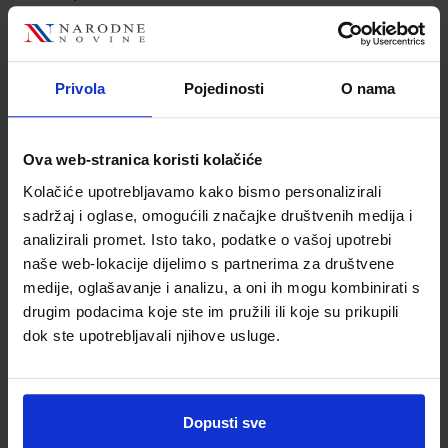
Jedinična mjera
kom
Nakladnik
ŠKOLSKA KNJIGA d.d.
Autor
Mirjana Rubčić Fabris
Privola
Pojedinosti
O nama
Školski razred
30 3.RAZRED SŠ
Vrsta školske knjige
UDŽBENIK
Vrsta škole
3 STRUKOVNA
Ova web-stranica koristi kolačiće
Nastavni predmet
KOMERCIJALIST
Kolačiće upotrebljavamo kako bismo personalizirali
Reg br min
3153
sadržaj i oglase, omogućili značajke društvenih medija i
analizirali promet. Isto tako, podatke o vašoj upotrebi
naše web-lokacije dijelimo s partnerima za društvene
medije, oglašavanje i analizu, a oni ih mogu kombinirati s
drugim podacima koje ste im pružili ili koje su prikupili
dok ste upotrebljavali njihove usluge.
Dopusti sve