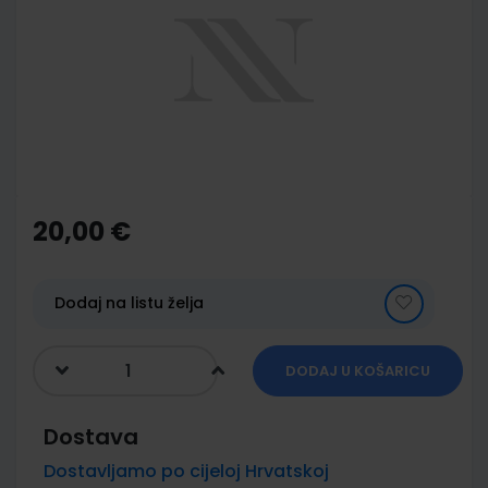
of
the
images
gallery
Skip
to
the
20,00 €
beginning
of
the
images
Dodaj na listu želja
gallery
DODAJ U KOŠARICU
Dostava
Dostavljamo po cijeloj Hrvatskoj