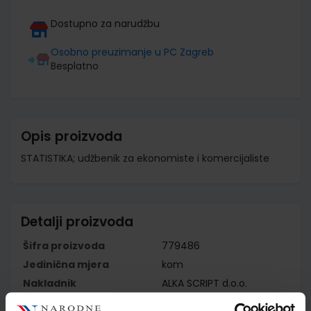
Dostupno za narudžbu
Osobno preuzimanje u PC Zagreb
Besplatno
Opis proizvoda
STATISTIKA; udžbenik za ekonomiste i komercijaliste
Detalji proizvoda
Šifra proizvoda
779486
Jedinična mjera
kom
Nakladnik
ALKA SCRIPT d.o.o.
Autor
Snježana Pivac Boško