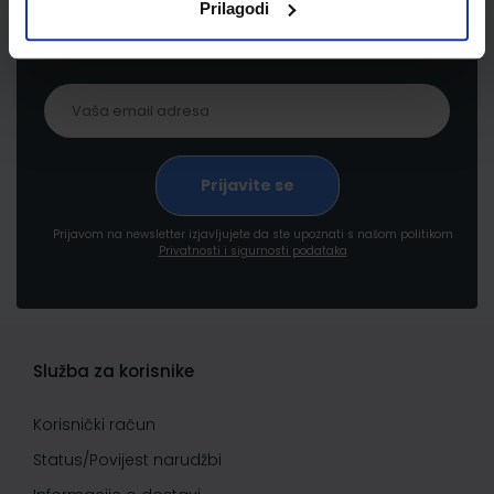
Prilagodi
proizvodima i uslugama, akcijama i drugim
pogodnostima
Prijavom na newsletter izjavljujete da ste upoznati s našom politikom
Privatnosti i sigurnosti podataka
Služba za korisnike
Korisnički račun
Status/Povijest narudžbi