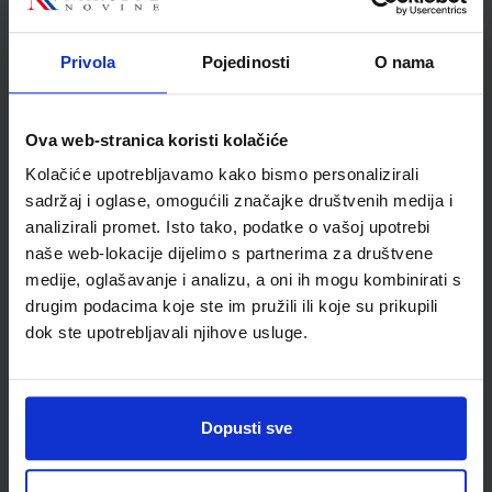
Šego
Školski razred
30 3.RAZRED SŠ
Privola
Pojedinosti
O nama
Vrsta školske knjige
UDŽBENIK
Vrsta škole
3 STRUKOVNA
Nastavni predmet
EKONOMSKE ŠKOLE
Ova web-stranica koristi kolačiće
Reg br min
4714
Kolačiće upotrebljavamo kako bismo personalizirali
sadržaj i oglase, omogućili značajke društvenih medija i
analizirali promet. Isto tako, podatke o vašoj upotrebi
naše web-lokacije dijelimo s partnerima za društvene
medije, oglašavanje i analizu, a oni ih mogu kombinirati s
drugim podacima koje ste im pružili ili koje su prikupili
dok ste upotrebljavali njihove usluge.
Dopusti sve
Newsletter prijava
Prijavite se kako bi primali informacije o novim