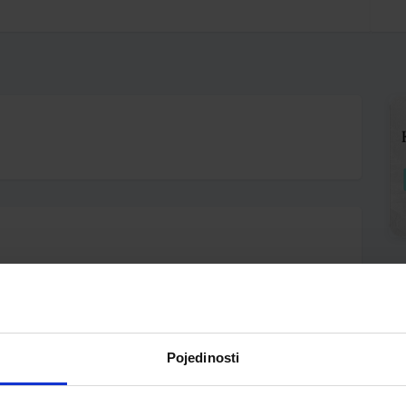
d.o.o.
Pojedinosti
A