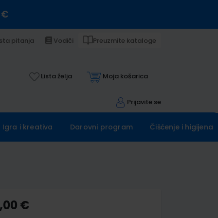
 €
sta pitanja
Vodiči
Preuzmite kataloge
Lista želja
Moja košarica
Prijavite se
Igra i kreativa
Darovni program
Čišćenje i higijena
,00 €