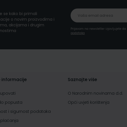
te se kako bi primali
acije o novim proizvodima i
ma, akcijama i drugim
Prijavom na newsletter izjavljujete d
nostima
podataka
 informacije
Saznajte više
kupovati
O Narodnim novinama d.d.
do popusta
Opći uvjeti korištenja
nost i sigurnost podataka
 plaćanja