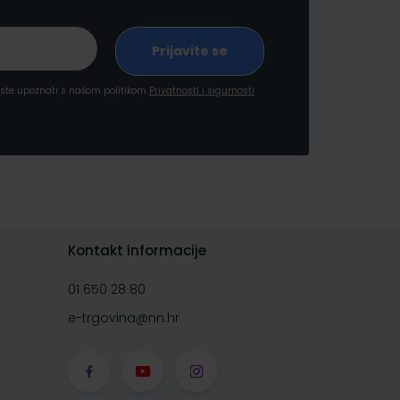
a ste upoznati s našom politikom
Privatnosti i sigurnosti
Kontakt informacije
01 650 28 80
e-trgovina@nn.hr