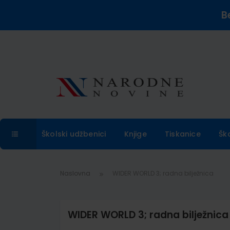
B
Školski udžbenici
Knjige
Tiskanice
Šk
Naslovna
WIDER WORLD 3; radna bilježnica
WIDER WORLD 3; radna bilježnica