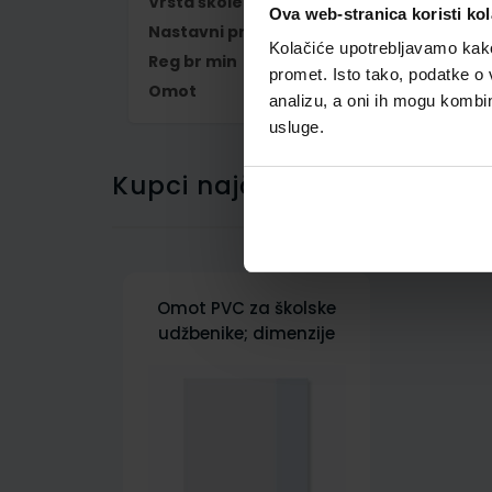
Vrsta škole
1 OSNOVNA
Ova web-stranica koristi kol
Nastavni predmet
ENGLESKI JEZIK
Kolačiće upotrebljavamo kako 
Reg br min
6772-DOM
promet. Isto tako, podatke o 
Omot
500178
analizu, a oni ih mogu kombini
usluge.
Kupci najčešće biraju..
Omot PVC za školske
udžbenike; dimenzije
431x304; tip 178