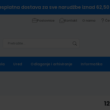
esplatna dostava za sve narudžbe iznad 62,50
Poslovnice
Kontakt
O nama
Če
Pretražite
Pretražite
ola
Ured
Odlaganje i arhiviranje
Informatika
12