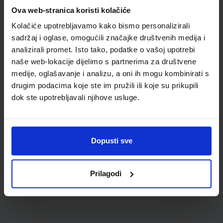
Omot PVC za školske
Ova web-stranica koristi kolačiće
udžbenike; dimenzije
Kolačiće upotrebljavamo kako bismo personalizirali
431x304; tip 178
sadržaj i oglase, omogućili značajke društvenih medija i
analizirali promet. Isto tako, podatke o vašoj upotrebi
naše web-lokacije dijelimo s partnerima za društvene
medije, oglašavanje i analizu, a oni ih mogu kombinirati s
drugim podacima koje ste im pružili ili koje su prikupili
dok ste upotrebljavali njihove usluge.
0,85 €
Dopusti sve
Prilagodi