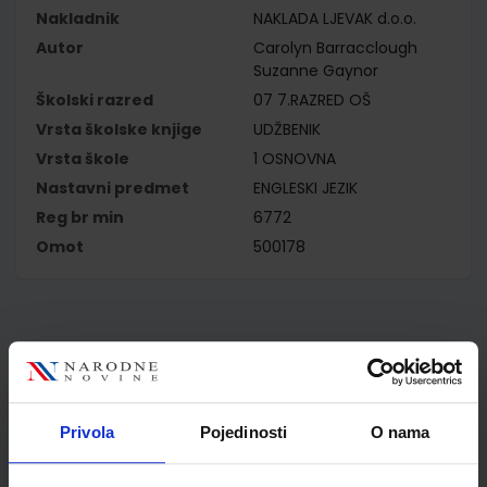
Nakladnik
NAKLADA LJEVAK d.o.o.
Autor
Carolyn Barracclough
Suzanne Gaynor
Školski razred
07 7.RAZRED OŠ
Vrsta školske knjige
UDŽBENIK
Vrsta škole
1 OSNOVNA
Nastavni predmet
ENGLESKI JEZIK
Reg br min
6772
Omot
500178
Kupci najčešće biraju..
Privola
Pojedinosti
O nama