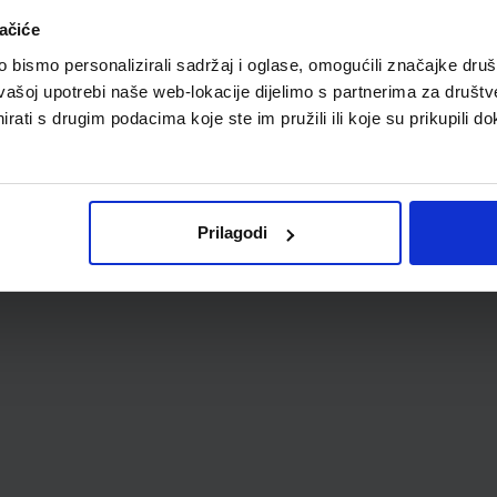
A
ačiće
bismo personalizirali sadržaj i oglase, omogućili značajke društv
vašoj upotrebi naše web-lokacije dijelimo s partnerima za društv
rati s drugim podacima koje ste im pružili ili koje su prikupili do
Prilagodi