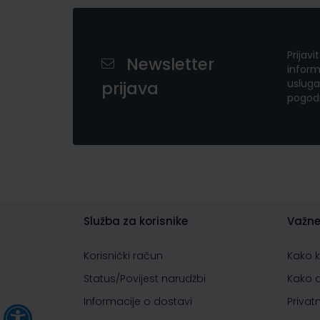
Prijavi
Newsletter
inform
usluga
prijava
pogod
Služba za korisnike
Važne
Korisnički račun
Kako 
Status/Povijest narudžbi
Kako 
Informacije o dostavi
Privat