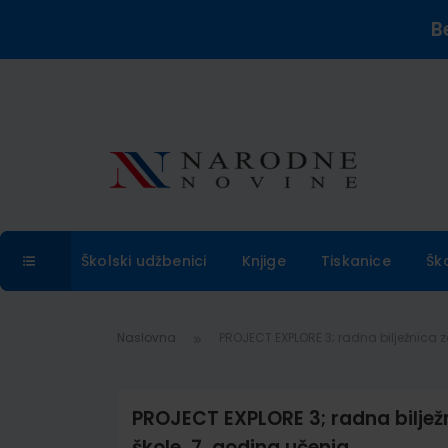
B
Školski udžbenici
Knjige
Tiskanice
Šk
Naslovna
PROJECT EXPLORE 3; radna bilježnica za
PROJECT EXPLORE 3; radna bilježn
škole, 7. godina učenja