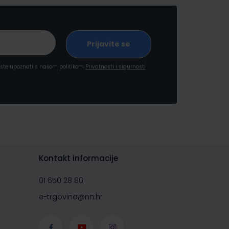
a ste upoznati s našom politikom
Privatnosti i sigurnosti
Kontakt informacije
01 650 28 80
e-trgovina@nn.hr