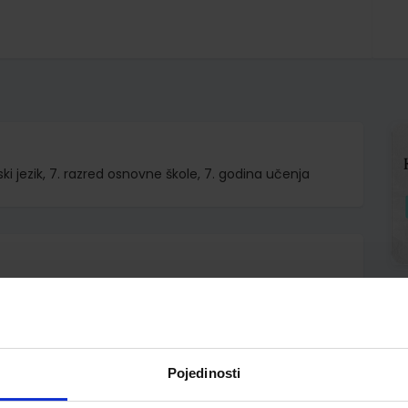
i jezik, 7. razred osnovne škole, 7. godina učenja
.o.
 Paul Shipton Joanna Heijmer
Pojedinosti