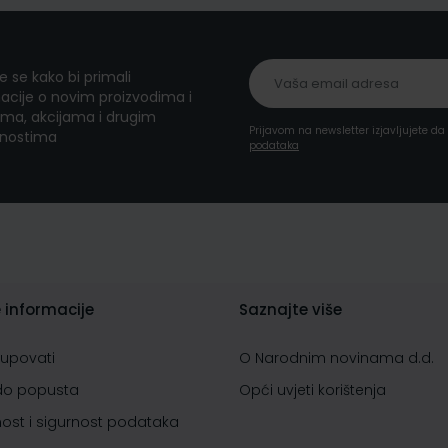
te se kako bi primali
acije o novim proizvodima i
ma, akcijama i drugim
Prijavom na newsletter izjavljujete d
nostima
podataka
 informacije
Saznajte više
kupovati
O Narodnim novinama d.d.
do popusta
Opći uvjeti korištenja
nost i sigurnost podataka