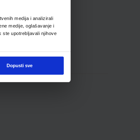
enih medija i analizirali
ene medije, oglašavanje i
k ste upotrebljavali njihove
Dopusti sve