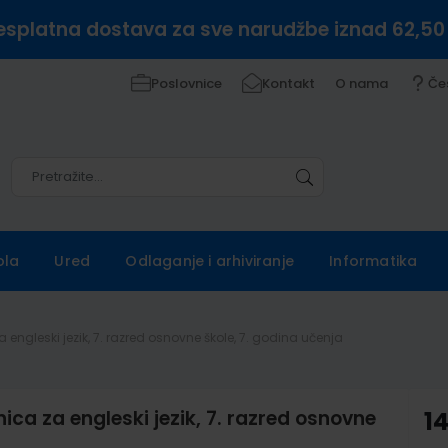
esplatna dostava za sve narudžbe iznad 62,50
Poslovnice
Kontakt
O nama
Če
Pretražite
Pretražite
ola
Ured
Odlaganje i arhiviranje
Informatika
 engleski jezik, 7. razred osnovne škole, 7. godina učenja
ica za engleski jezik, 7. razred osnovne
1