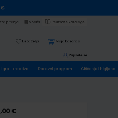
 €
sta pitanja
Vodiči
Preuzmite kataloge
Lista želja
Moja košarica
Prijavite se
Igra i kreativa
Darovni program
Čišćenje i higijena
4,00 €