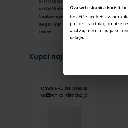
Vrsta školske knjige
RADNA BILJEŽNIC
Ova web-stranica koristi kol
Vrsta škole
1 OSNOVNA
Nastavni predmet
ENGLESKI JEZIK
Kolačiće upotrebljavamo kako 
promet. Isto tako, podatke o 
Reg br min
6783-DOM
analizu, a oni ih mogu kombini
Omot
500178
usluge.
Kupci najčešće biraju..
Omot PVC za školske
udžbenike; dimenzije
431x304; tip 178