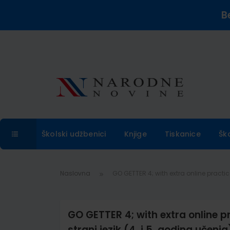
B
Školski udžbenici
Knjige
Tiskanice
Šk
Naslovna
GO GETTER 4; with extra online practice:
GO GETTER 4; with extra online pra
strani jezik (4. i 5. godina učenja