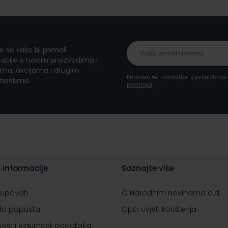
te se kako bi primali
acije o novim proizvodima i
ma, akcijama i drugim
Prijavom na newsletter izjavljujete d
nostima
podataka
 informacije
Saznajte više
kupovati
O Narodnim novinama d.d.
do popusta
Opći uvjeti korištenja
nost i sigurnost podataka