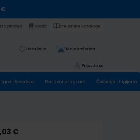
 €
sta pitanja
Vodiči
Preuzmite kataloge
Lista želja
Moja košarica
Prijavite se
Igra i kreativa
Darovni program
Čišćenje i higijena
,03 €