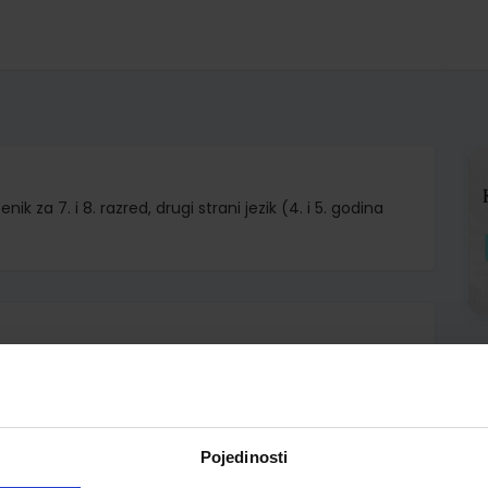
k za 7. i 8. razred, drugi strani jezik (4. i 5. godina
d.o.o.
 Graham Fruen
Pojedinosti