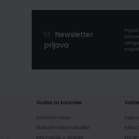
Prijavi
Newsletter
inform
usluga
prijava
pogod
Služba za korisnike
Važne
Korisnički račun
Kako 
Status/Povijest narudžbi
Kako 
Informacije o dostavi
Privat