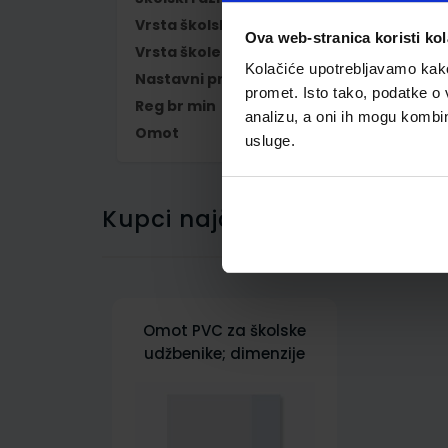
Vrsta školske knjige
UDŽBENIK
Ova web-stranica koristi kol
Vrsta škole
1 OSNOVNA
Kolačiće upotrebljavamo kako 
Nastavni predmet
ENGLESKI JEZIK
promet. Isto tako, podatke o 
Reg br min
6737
analizu, a oni ih mogu kombini
Omot
500178
usluge.
Kupci najčešće biraju..
Omot PVC za školske
udžbenike; dimenzije
431x304; tip 178