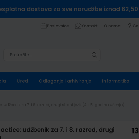
esplatna dostava za sve narudžbe iznad 62,50
Poslovnice
Kontakt
O nama
Če
Pretražite
Pretražite
ola
Ured
Odlaganje i arhiviranje
Informatika
 udžbenik za 7. i 8. razred, drugi strani jezik (4. i 5. godina učenja)
ctice: udžbenik za 7. i 8. razred, drugi
13
)