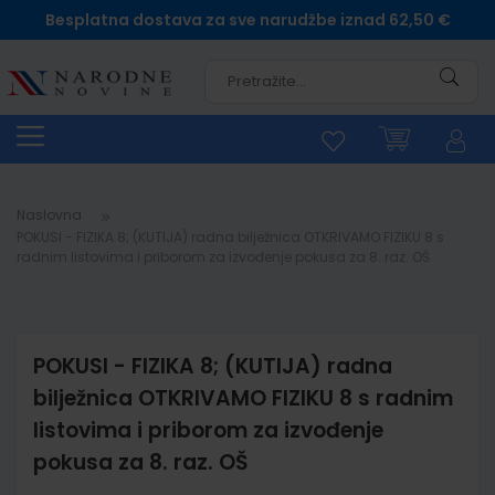
Besplatna dostava za sve narudžbe iznad 62,50 €
Pretra
Naslovna
POKUSI - FIZIKA 8; (KUTIJA) radna bilježnica OTKRIVAMO FIZIKU 8 s
radnim listovima i priborom za izvođenje pokusa za 8. raz. OŠ
POKUSI - FIZIKA 8; (KUTIJA) radna
bilježnica OTKRIVAMO FIZIKU 8 s radnim
listovima i priborom za izvođenje
pokusa za 8. raz. OŠ