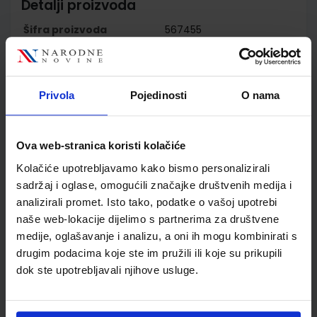
Detalji proizvoda
Šifra proizvoda
567455
Jedinična mjera
kom
Nakladnik
ŠKOLSKA KNJIGA d.d.
Autor
Ivica Buljan Dubravka
Privola
Pojedinosti
O nama
Despoja Erika Tušek
Vrhovec
Školski razred
08 8.RAZRED OŠ
Ova web-stranica koristi kolačiće
Vrsta školske knjige
RB S RAD.MATERIJALOM
Kolačiće upotrebljavamo kako bismo personalizirali
Vrsta škole
1 OSNOVNA
sadržaj i oglase, omogućili značajke društvenih medija i
Nastavni predmet
FIZIKA
analizirali promet. Isto tako, podatke o vašoj upotrebi
Reg br min
7070-DOM2
naše web-lokacije dijelimo s partnerima za društvene
medije, oglašavanje i analizu, a oni ih mogu kombinirati s
drugim podacima koje ste im pružili ili koje su prikupili
dok ste upotrebljavali njihove usluge.