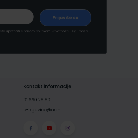
a ste upoznati s našom politikom
Privatnosti i sigurnosti
Kontakt informacije
01 650 28 80
e-trgovina@nn.hr