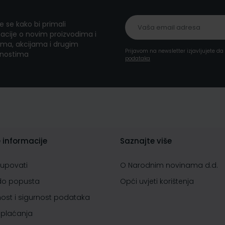
te se kako bi primali
acije o novim proizvodima i
ma, akcijama i drugim
Prijavom na newsletter izjavljujete d
nostima
podataka
 informacije
Saznajte više
kupovati
O Narodnim novinama d.d.
do popusta
Opći uvjeti korištenja
nost i sigurnost podataka
 plaćanja