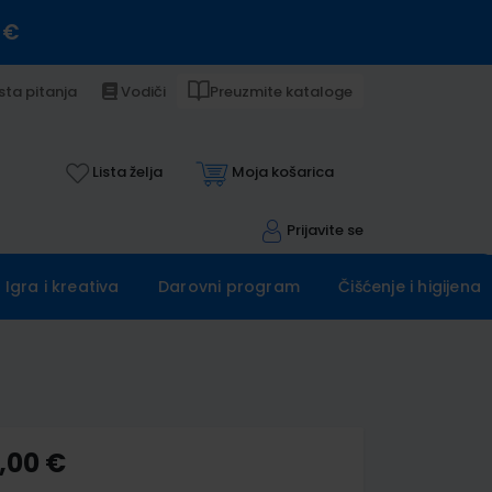
 €
sta pitanja
Vodiči
Preuzmite kataloge
Lista želja
Moja košarica
Prijavite se
Igra i kreativa
Darovni program
Čišćenje i higijena
,00 €