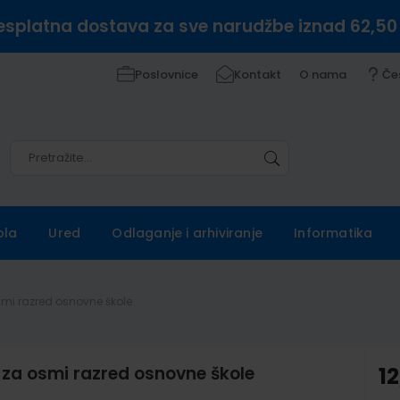
esplatna dostava za sve narudžbe iznad 62,50
Poslovnice
Kontakt
O nama
Če
Pretražite
Pretražite
ola
Ured
Odlaganje i arhiviranje
Informatika
 osmi razred osnovne škole
ke za osmi razred osnovne škole
12