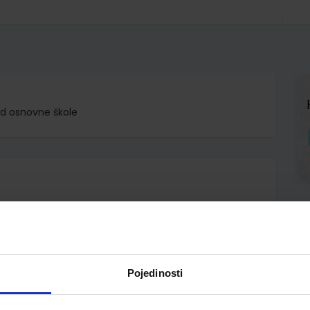
zred osnovne škole
 -Kadić. Nada Brković Planinka Pećina
Pojedinosti
A