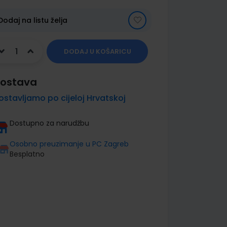
Dodaj na listu želja
DODAJ U KOŠARICU
ostava
ostavljamo po cijeloj Hrvatskoj
Dostupno za narudžbu
Osobno preuzimanje u PC Zagreb
Besplatno