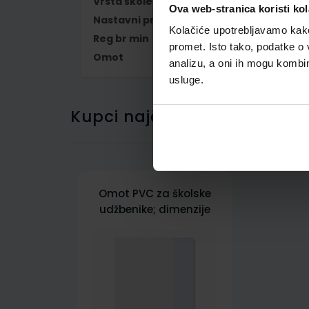
Vrsta škole
1 OSNOVNA
Ova web-stranica koristi kol
Nastavni predmet
FIZIKA
Kolačiće upotrebljavamo kako 
Reg br min
6496-DOM
promet. Isto tako, podatke o 
Omot
500160
analizu, a oni ih mogu kombini
usluge.
Kupci najčešće biraju..
Omot PVC za školske
udžbenike; dimenzije
431x272; tip 160