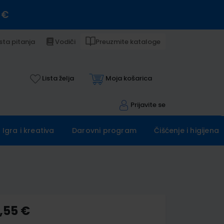
 €
sta pitanja
Vodiči
Preuzmite kataloge
Lista želja
Moja košarica
Prijavite se
Igra i kreativa
Darovni program
Čišćenje i higijena
,55 €