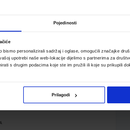
Pojedinosti
ačiće
bismo personalizirali sadržaj i oglase, omogućili značajke društv
vašoj upotrebi naše web-lokacije dijelimo s partnerima za društv
rati s drugim podacima koje ste im pružili ili koje su prikupili do
Prilagodi
o.
inkoslav Galešev Vlasta Vlahović
A