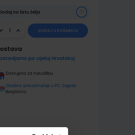
Dodaj na listu želja
DODAJ U KOŠARICU
ostava
ostavljamo po cijeloj Hrvatskoj
Dostupno za narudžbu
Osobno preuzimanje u PC Zagreb
Besplatno