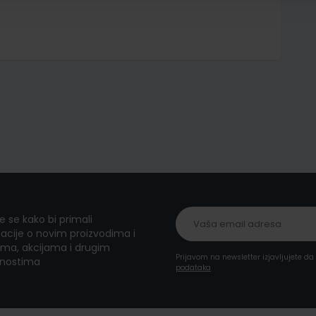
te se kako bi primali
acije o novim proizvodima i
ma, akcijama i drugim
Prijavom na newsletter izjavljujete d
nostima
podataka