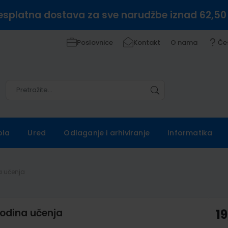
esplatna dostava za sve narudžbe iznad 62,50
Poslovnice
Kontakt
O nama
Če
Pretražite
Pretražite
ola
Ured
Odlaganje i arhiviranje
Informatika
na učenja
. godina učenja
19