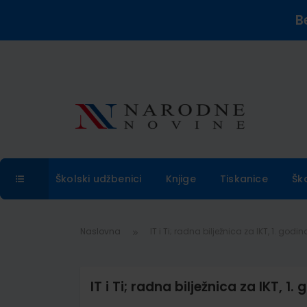
B
Školski udžbenici
Knjige
Tiskanice
Šk
Naslovna
IT i Ti; radna bilježnica za IKT, 1. godi
IT i Ti; radna bilježnica za IKT, 1