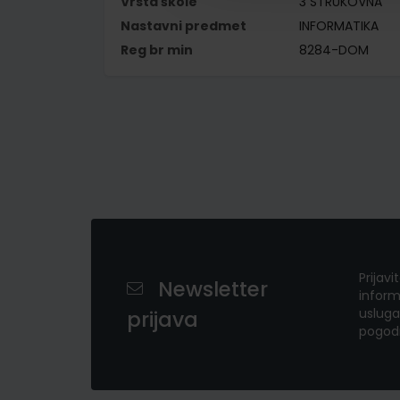
Vrsta škole
3 STRUKOVNA
Nastavni predmet
INFORMATIKA
Reg br min
8284-DOM
Prijavi
Newsletter
inform
usluga
prijava
pogod