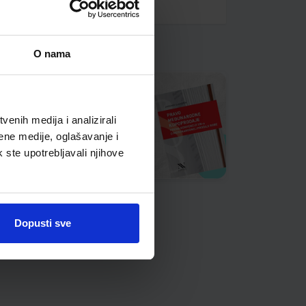
O nama
enih medija i analizirali
ene medije, oglašavanje i
k ste upotrebljavali njihove
Dopusti sve