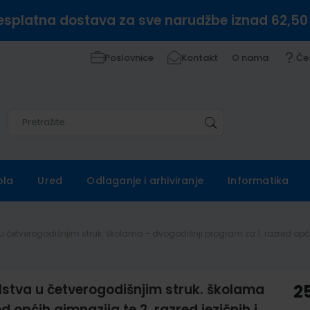
esplatna dostava za sve narudžbe iznad 62,50
Poslovnice
Kontakt
O nama
Če
Pretražite
Pretražite
ola
Ured
Odlaganje i arhiviranje
Informatika
etverogodišnjim struk. školama - dvogodišnji program za 1. razred općih 
tva u četverogodišnjim struk. školama
2
d općih gimnazija te 2. razred jezičnih i