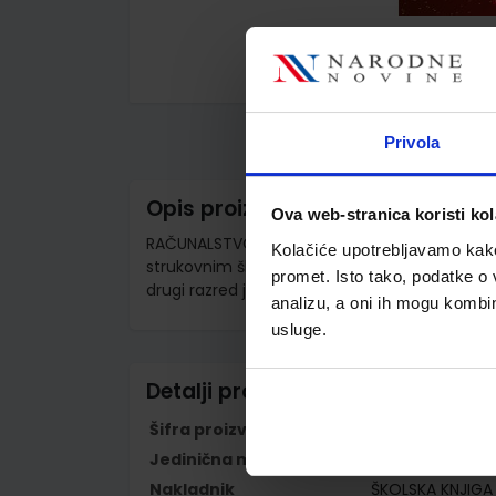
Skip
to
the
Privola
beginning
of
the
images
Opis proizvoda
gallery
Ova web-stranica koristi kol
RAČUNALSTVO : udžbenik računalstva s dodat
Kolačiće upotrebljavamo kako 
strukovnim školama - dvogodišnji program uče
promet. Isto tako, podatke o 
drugi razred jezičnih i klasičnih gimnazija
analizu, a oni ih mogu kombini
usluge.
Detalji proizvoda
Šifra proizvoda
556365
Jedinična mjera
kom
Nakladnik
ŠKOLSKA KNJIGA 