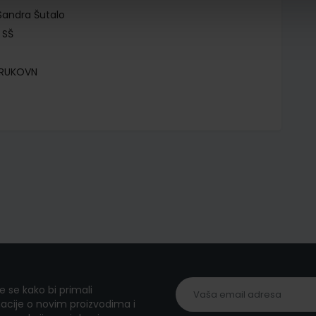
Sandra Šutalo
 SŠ
TRUKOVN
te se kako bi primali
acije o novim proizvodima i