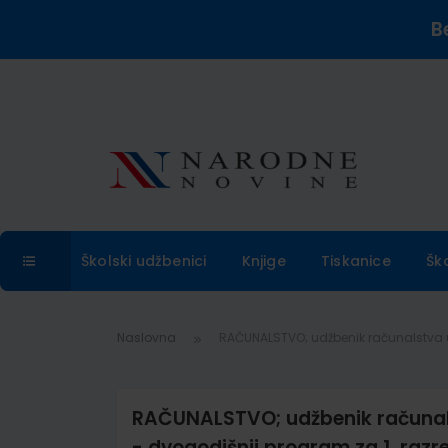
B
Školski udžbenici
Knjige
Tiskanice
Šk
Naslovna
RAČUNALSTVO; udžbenik računalstva u č
RAČUNALSTVO; udžbenik računals
- dvogodišnji program za 1. razre