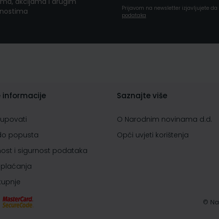
ma, akcijama i drugim
Prijavom na newsletter izjavljujete d
nostima
podataka
 informacije
Saznajte više
kupovati
O Narodnim novinama d.d.
do popusta
Opći uvjeti korištenja
nost i sigurnost podataka
 plaćanja
 kupnje
© Na