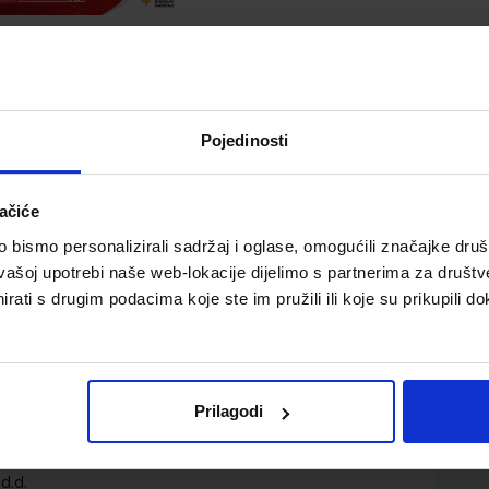
Pojedinosti
ačiće
nim digitalnim sadržajima u četverogodišnjim
bismo personalizirali sadržaj i oglase, omogućili značajke društv
nja i informatike za prvi razred općih gimnazija te
vašoj upotrebi naše web-lokacije dijelimo s partnerima za društv
rati s drugim podacima koje ste im pružili ili koje su prikupili do
Prilagodi
d.d.