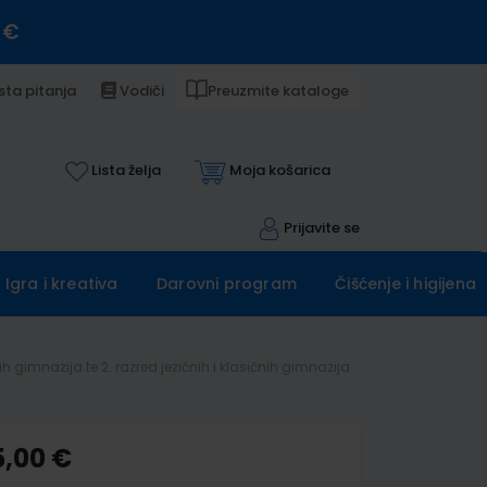
 €
sta pitanja
Vodiči
Preuzmite kataloge
Lista želja
Moja košarica
Prijavite se
Igra i kreativa
Darovni program
Čišćenje i higijena
gimnazija te 2. razred jezičnih i klasičnih gimnazija
5,00 €