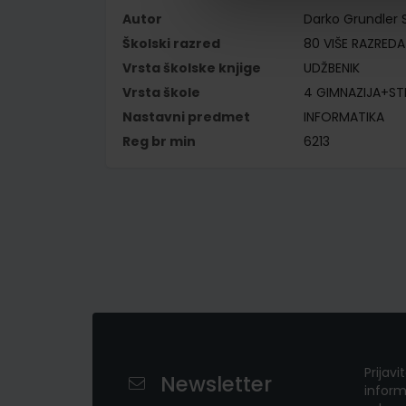
Autor
Darko Grundler 
Školski razred
80 VIŠE RAZREDA
Vrsta školske knjige
UDŽBENIK
Vrsta škole
4 GIMNAZIJA+S
Nastavni predmet
INFORMATIKA
Reg br min
6213
Prijavi
Newsletter
inform