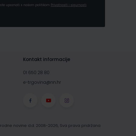
a ste upoznati s našom politikom
Privatnosti i sigurnosti
Kontakt informacije
01 650 28 80
e-trgovina@nn.hr
rodne novine d.d. 2008-2026, Sva prava pridržana