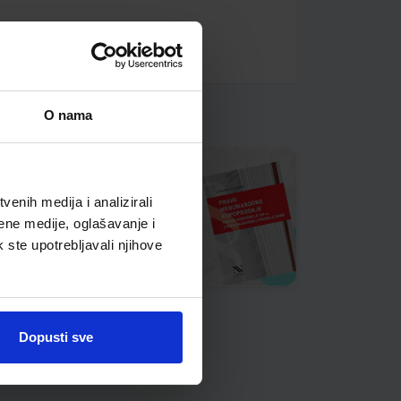
O nama
enih medija i analizirali
ene medije, oglašavanje i
k ste upotrebljavali njihove
Dopusti sve