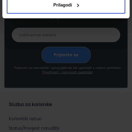
Prijavite se kako bi primali informacije o novim
Prilagodi
proizvodima i uslugama, akcijama i drugim
pogodnostima
Prijavom na newsletter izjavljujete da ste upoznati s našom politikom
Privatnosti i sigurnosti podataka
Služba za korisnike
Korisnički račun
Status/Povijest narudžbi