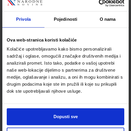
Autor
Petar Kulišić
Školski razred
30 3.RAZRED SŠ
Privola
Pojedinosti
O nama
Vrsta školske knjige
UDŽBENIK
Vrsta škole
3 STRUKOVNA
Nastavni predmet
FIZIKA
Ova web-stranica koristi kolačiće
Reg br min
1649
Kolačiće upotrebljavamo kako bismo personalizirali
sadržaj i oglase, omogućili značajke društvenih medija i
analizirali promet. Isto tako, podatke o vašoj upotrebi
naše web-lokacije dijelimo s partnerima za društvene
medije, oglašavanje i analizu, a oni ih mogu kombinirati s
drugim podacima koje ste im pružili ili koje su prikupili
dok ste upotrebljavali njihove usluge.
Dopusti sve
Newsletter prijava