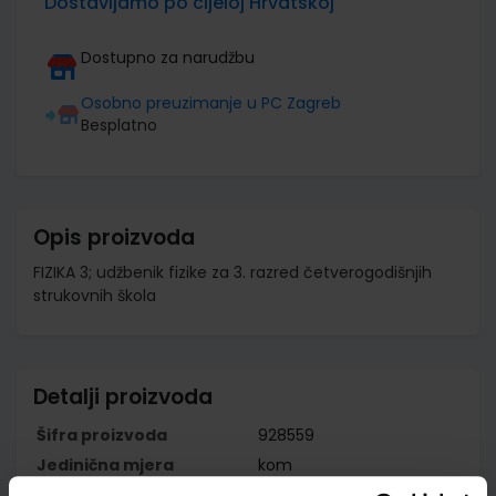
Dostavljamo po cijeloj Hrvatskoj
Dostupno za narudžbu
Osobno preuzimanje u PC Zagreb
Besplatno
Opis proizvoda
FIZIKA 3; udžbenik fizike za 3. razred četverogodišnjih
strukovnih škola
Detalji proizvoda
Šifra proizvoda
928559
Jedinična mjera
kom
Nakladnik
ŠKOLSKA KNJIGA d.d.