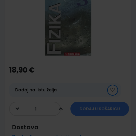
end
of
the
images
gallery
Skip
to
the
18,90 €
beginning
of
the
images
Dodaj na listu želja
gallery
DODAJ U KOŠARICU
Dostava