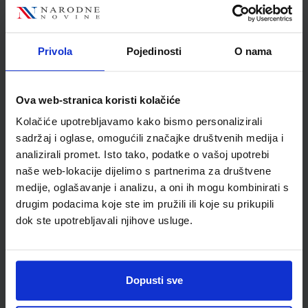
Nakladnik
ŠKOLSKA KNJIGA d.d.
Autor
Tatjana Roginić
Školski razred
10 1.RAZRED SŠ
Privola
Pojedinosti
O nama
Vrsta školske knjige
UDŽBENIK
Vrsta škole
3 STRUKOVNA
Ova web-stranica koristi kolačiće
Nastavni predmet
FIZIKA
Kolačiće upotrebljavamo kako bismo personalizirali
Reg br min
3123
sadržaj i oglase, omogućili značajke društvenih medija i
analizirali promet. Isto tako, podatke o vašoj upotrebi
naše web-lokacije dijelimo s partnerima za društvene
medije, oglašavanje i analizu, a oni ih mogu kombinirati s
drugim podacima koje ste im pružili ili koje su prikupili
dok ste upotrebljavali njihove usluge.
Dopusti sve
Newsletter prijava