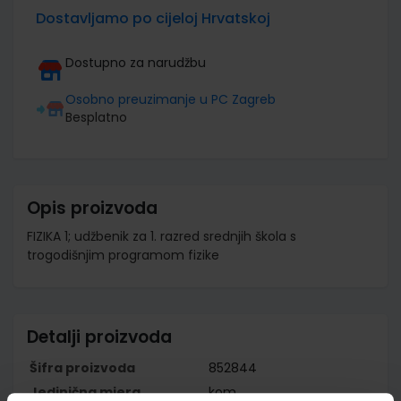
Dostavljamo po cijeloj Hrvatskoj
Dostupno za narudžbu
Osobno preuzimanje u PC Zagreb
Besplatno
Opis proizvoda
FIZIKA 1; udžbenik za 1. razred srednjih škola s
trogodišnjim programom fizike
Detalji proizvoda
Šifra proizvoda
852844
Jedinična mjera
kom