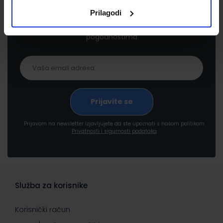
Prilagodi
Prijavite se kako bi primali informacije o novim
proizvodima i uslugama, akcijama i drugim
pogodnostima
Prijavom na newsletter izjavljujete da ste upoznati s našom politikom
Privatnosti i sigurnosti podataka
Služba za korisnike
Korisnički račun