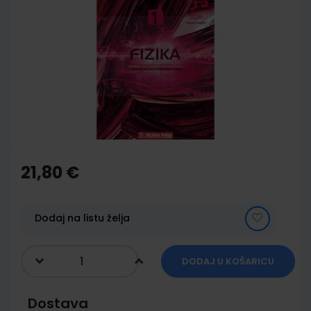
to
the
end
of
the
images
gallery
Skip
to
the
21,80 €
beginning
of
the
images
Dodaj na listu želja
gallery
DODAJ U KOŠARICU
Dostava