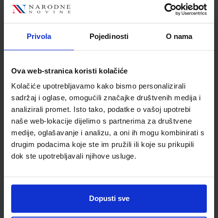
Nakladnik
ŠKOLSKA KNJIGA d.d.
Autor
Tatjana Roginić
Školski razred
30 3.RAZRED SŠ
Privola
Pojedinosti
O nama
Vrsta školske knjige
UDŽBENIK
Vrsta škole
3 STRUKOVNA
Ova web-stranica koristi kolačiće
Nastavni predmet
FIZIKA
Kolačiće upotrebljavamo kako bismo personalizirali
Reg br min
3164
sadržaj i oglase, omogućili značajke društvenih medija i
analizirali promet. Isto tako, podatke o vašoj upotrebi
naše web-lokacije dijelimo s partnerima za društvene
medije, oglašavanje i analizu, a oni ih mogu kombinirati s
drugim podacima koje ste im pružili ili koje su prikupili
dok ste upotrebljavali njihove usluge.
Dopusti sve
Newsletter prijava