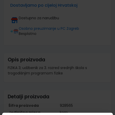
Dostavljamo po cijeloj Hrvatskoj
Dostupno za narudžbu
Osobno preuzimanje u PC Zagreb
Besplatno
Opis proizvoda
FIZIKA 3; udžbenik za 3. razred srednjih škola s
trogodišnjim programom fizike
Detalji proizvoda
Šifra proizvoda
928565
Jedinična mjera
kom