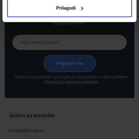
Prilagodi
Prijavite se kako bi primali informacije o novim
proizvodima i uslugama, akcijama i drugim
pogodnostima
Prijavom na newsletter izjavljujete da ste upoznati s našom politikom
Privatnosti i sigurnosti podataka
Služba za korisnike
Korisnički račun