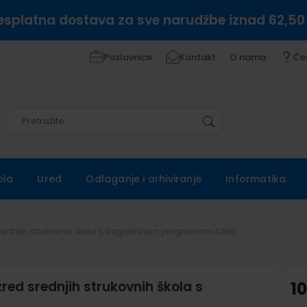
esplatna dostava za sve narudžbe iznad 62,50
Poslovnice
Kontakt
O nama
Če
Pretražite
Pretražite
ola
Ured
Odlaganje i arhiviranje
Informatika
 srednjih strukovnih škola s trogodišnjim programom fizike
zred srednjih strukovnih škola s
1