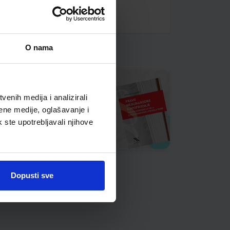
O nama
enih medija i analizirali
ene medije, oglašavanje i
k ste upotrebljavali njihove
Dopusti sve