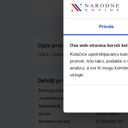
Skip
to
the
Privola
beginning
of
the
images
Opis proizvoda
Ova web-stranica koristi kol
gallery
FIZIKA 1; zbirka zadataka za 1. razred srednjih
Kolačiće upotrebljavamo kako 
promet. Isto tako, podatke o 
analizu, a oni ih mogu kombini
usluge.
Detalji proizvoda
Šifra proizvoda
779413
Jedinična mjera
kom
Nakladnik
ALFA d.d.
Autor
Jakov Labor
Školski razred
10 1.RAZRED SŠ