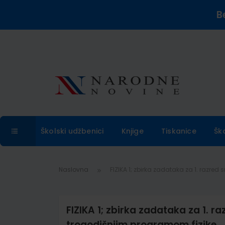
B
Školski udžbenici
Knjige
Tiskanice
Šk
Naslovna
FIZIKA 1; zbirka zadataka za 1. razred
FIZIKA 1; zbirka zadataka za 1. ra
trogodišnjim programom fizike