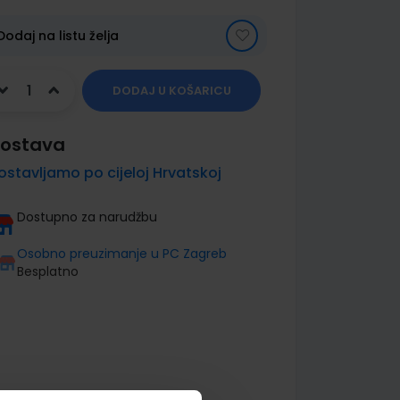
Dodaj na listu želja
DODAJ U KOŠARICU
ostava
ostavljamo po cijeloj Hrvatskoj
Dostupno za narudžbu
Osobno preuzimanje u PC Zagreb
Besplatno