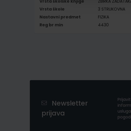
Vrsta školske knjige
ZBIRKA ZADATAK
Vrsta škole
3 STRUKOVNA
Nastavni predmet
FIZIKA
Reg br min
4430
Prijavi
Newsletter
inform
usluga
prijava
pogod