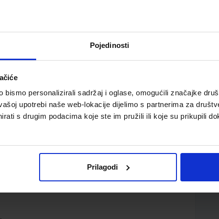
Pojedinosti
ačiće
 strukovnih škola s trogodišnjim programom fizike
bismo personalizirali sadržaj i oglase, omogućili značajke društv
vašoj upotrebi naše web-lokacije dijelimo s partnerima za društv
rati s drugim podacima koje ste im pružili ili koje su prikupili do
Prilagodi