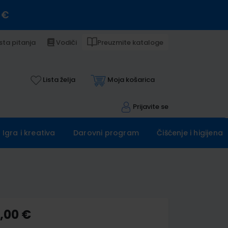
 €
sta pitanja
Vodiči
Preuzmite kataloge
Lista želja
Moja košarica
Prijavite se
Igra i kreativa
Darovni program
Čišćenje i higijena
0,00 €