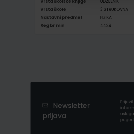
Vrsta školske knjige
UDŽBENIK
Vrsta škole
3 STRUKOVNA
Nastavni predmet
FIZIKA
Reg br min
4429
Prijavi
Newsletter
inform
usluga
prijava
pogod