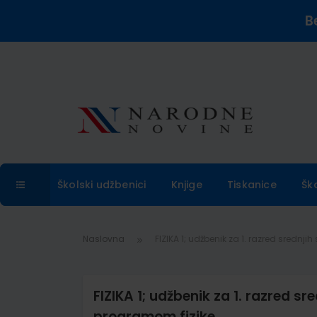
B
Školski udžbenici
Knjige
Tiskanice
Šk
Naslovna
FIZIKA 1; udžbenik za 1. razred srednj
FIZIKA 1; udžbenik za 1. razred sr
programom fizike