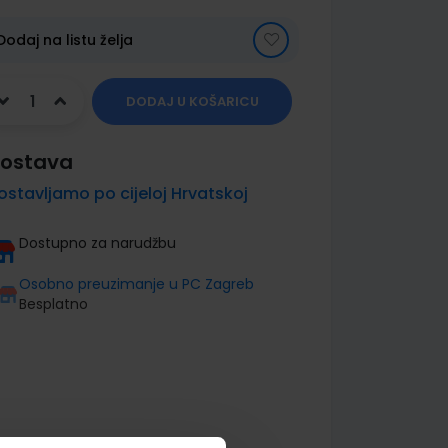
Dodaj na listu želja
DODAJ U KOŠARICU
ostava
ostavljamo po cijeloj Hrvatskoj
Dostupno za narudžbu
Osobno preuzimanje u PC Zagreb
Besplatno