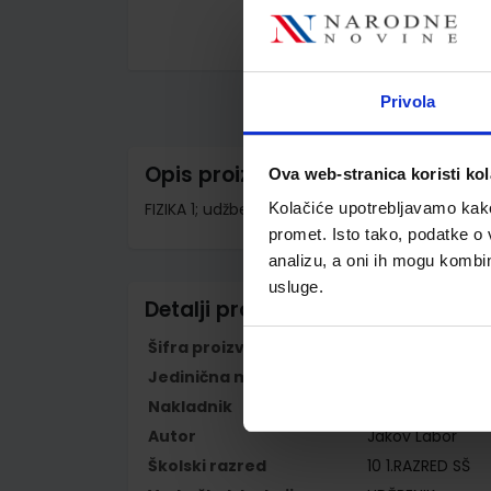
Skip
to
the
Privola
beginning
of
the
images
Opis proizvoda
Ova web-stranica koristi kol
gallery
FIZIKA 1; udžbenik za 1. razred srednjih struko
Kolačiće upotrebljavamo kako 
promet. Isto tako, podatke o 
analizu, a oni ih mogu kombini
usluge.
Detalji proizvoda
Šifra proizvoda
779412
Jedinična mjera
kom
Nakladnik
ALFA d.d.
Autor
Jakov Labor
Školski razred
10 1.RAZRED SŠ