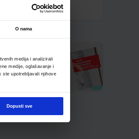
O nama
enih medija i analizirali
ene medije, oglašavanje i
k ste upotrebljavali njihove
Dopusti sve