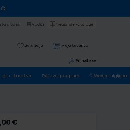
 €
sta pitanja
Vodiči
Preuzmite kataloge
Lista želja
Moja košarica
Prijavite se
Igra i kreativa
Darovni program
Čišćenje i higijena
,00 €