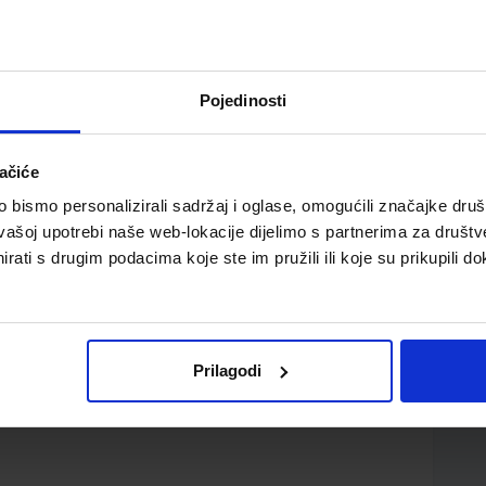
Pojedinosti
ačiće
vnih škola s trogodišnjim programom fizike
bismo personalizirali sadržaj i oglase, omogućili značajke društv
vašoj upotrebi naše web-lokacije dijelimo s partnerima za društv
rati s drugim podacima koje ste im pružili ili koje su prikupili do
Prilagodi