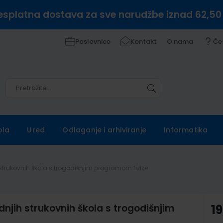
esplatna dostava za sve narudžbe iznad 62,50
Poslovnice
Kontakt
O nama
Če
Pretražite
Pretražite
ola
Ured
Odlaganje i arhiviranje
Informatika
ih strukovnih škola s trogodišnjim programom fizike
ednjih strukovnih škola s trogodišnjim
19