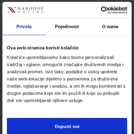
Jedinična mjera
kom
Nakladnik
ALFA d.d.
Autor
Jakov Labor
Privola
Pojedinosti
O nama
Školski razred
20 2.RAZRED SŠ
Vrsta školske knjige
UDŽBENIK
Vrsta škole
3 STRUKOVNA
Ova web-stranica koristi kolačiće
Nastavni predmet
FIZIKA
Kolačiće upotrebljavamo kako bismo personalizirali
Reg br min
4431
sadržaj i oglase, omogućili značajke društvenih medija i
analizirali promet. Isto tako, podatke o vašoj upotrebi
naše web-lokacije dijelimo s partnerima za društvene
medije, oglašavanje i analizu, a oni ih mogu kombinirati s
drugim podacima koje ste im pružili ili koje su prikupili
dok ste upotrebljavali njihove usluge.
Dopusti sve