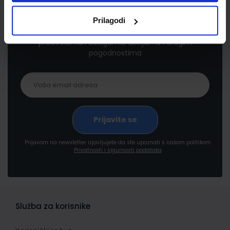
Newsletter prijava
Prilagodi
Prijavite se kako bi primali informacije o novim
proizvodima i uslugama, akcijama i drugim
pogodnostima
Prijavom na newsletter izjavljujete da ste upoznati s našom politikom
Privatnosti i sigurnosti podataka
Služba za korisnike