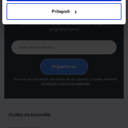
Newsletter prijava
Prilagodi
Prijavite se kako bi primali informacije o novim
proizvodima i uslugama, akcijama i drugim
pogodnostima
Prijavom na newsletter izjavljujete da ste upoznati s našom politikom
Privatnosti i sigurnosti podataka
Služba za korisnike