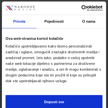
Jedinična mjera
kom
Nakladnik
ALFA d.d.
Autor
Jakov Labor
Privola
Pojedinosti
O nama
Školski razred
30 3.RAZRED SŠ
Vrsta školske knjige
ZBIRKA ZADATAKA
Vrsta škole
3 STRUKOVNA
Ova web-stranica koristi kolačiće
Nastavni predmet
FIZIKA
Kolačiće upotrebljavamo kako bismo personalizirali
Reg br min
4447
sadržaj i oglase, omogućili značajke društvenih medija i
analizirali promet. Isto tako, podatke o vašoj upotrebi
naše web-lokacije dijelimo s partnerima za društvene
medije, oglašavanje i analizu, a oni ih mogu kombinirati s
drugim podacima koje ste im pružili ili koje su prikupili
dok ste upotrebljavali njihove usluge.
Dopusti sve