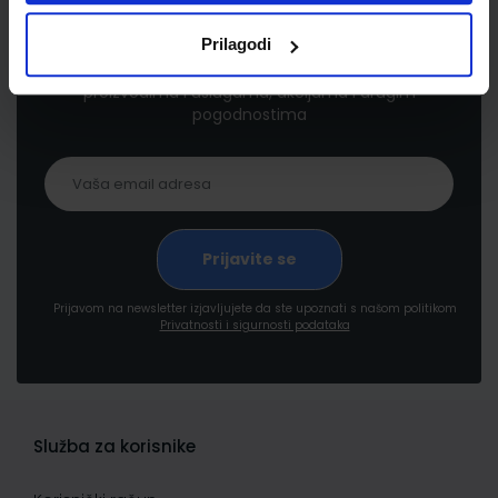
Newsletter prijava
Prilagodi
Prijavite se kako bi primali informacije o novim
proizvodima i uslugama, akcijama i drugim
pogodnostima
Prijavom na newsletter izjavljujete da ste upoznati s našom politikom
Privatnosti i sigurnosti podataka
Služba za korisnike