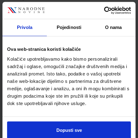
Jedinična mjera
kom
Nakladnik
ALFA d.d.
Autor
Jakov Labor
Privola
Pojedinosti
O nama
Školski razred
30 3.RAZRED SŠ
Vrsta školske knjige
ZBIRKA ZADATAKA
Vrsta škole
3 STRUKOVNA
Ova web-stranica koristi kolačiće
Nastavni predmet
FIZIKA
Kolačiće upotrebljavamo kako bismo personalizirali
Reg br min
4434
sadržaj i oglase, omogućili značajke društvenih medija i
analizirali promet. Isto tako, podatke o vašoj upotrebi
naše web-lokacije dijelimo s partnerima za društvene
medije, oglašavanje i analizu, a oni ih mogu kombinirati s
drugim podacima koje ste im pružili ili koje su prikupili
dok ste upotrebljavali njihove usluge.
Dopusti sve