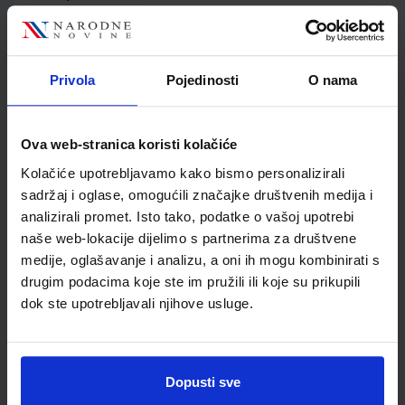
Jedinična mjera
kom
Nakladnik
ALFA d.d.
Autor
Jakov Labor
Privola
Pojedinosti
O nama
Školski razred
30 3.RAZRED SŠ
Vrsta školske knjige
UDŽBENIK
Vrsta škole
3 STRUKOVNA
Ova web-stranica koristi kolačiće
Nastavni predmet
FIZIKA
Kolačiće upotrebljavamo kako bismo personalizirali
Reg br min
4433
sadržaj i oglase, omogućili značajke društvenih medija i
analizirali promet. Isto tako, podatke o vašoj upotrebi
naše web-lokacije dijelimo s partnerima za društvene
medije, oglašavanje i analizu, a oni ih mogu kombinirati s
drugim podacima koje ste im pružili ili koje su prikupili
dok ste upotrebljavali njihove usluge.
Dopusti sve