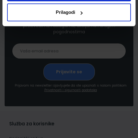
Newsletter prijava
Prilagodi
Prijavite se kako bi primali informacije o novim
proizvodima i uslugama, akcijama i drugim
pogodnostima
Prijavom na newsletter izjavljujete da ste upoznati s našom politikom
Privatnosti i sigurnosti podataka
Služba za korisnike