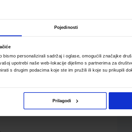
Pojedinosti
ačiće
h škola s dvogodišnjim programom
bismo personalizirali sadržaj i oglase, omogućili značajke društv
vašoj upotrebi naše web-lokacije dijelimo s partnerima za društv
rati s drugim podacima koje ste im pružili ili koje su prikupili do
Prilagodi