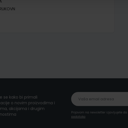
A
TRUKOVN
te se kako bi primali
acije o novim proizvodima i
ma, akcijama i drugim
Prijavom na newsletter izjavljujete d
nostima
podataka