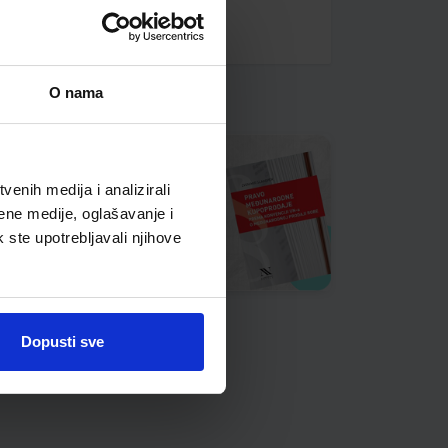
O nama
enih medija i analizirali
ene medije, oglašavanje i
k ste upotrebljavali njihove
Dopusti sve