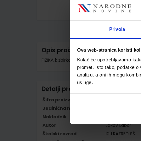
Skip
to
the
Privola
beginning
of
the
images
Opis proizvoda
Ova web-stranica koristi kol
gallery
FIZIKA 1; zbirka zadataka za 1. razred srednji
Kolačiće upotrebljavamo kako 
promet. Isto tako, podatke o 
analizu, a oni ih mogu kombini
usluge.
Detalji proizvoda
Šifra proizvoda
779190
Jedinična mjera
kom
Nakladnik
ALFA d.d.
Autor
Jakov Labor
Školski razred
10 1.RAZRED SŠ