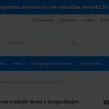
esplatna dostava za sve narudžbe iznad 62,50
Poslovnice
Kontakt
O nama
Če
Pretražite
Pretražite
ola
Ured
Odlaganje i arhiviranje
Informatika
d srednjih škola s dvogodišnjim programom
azred srednjih škola s dvogodišnjim
1