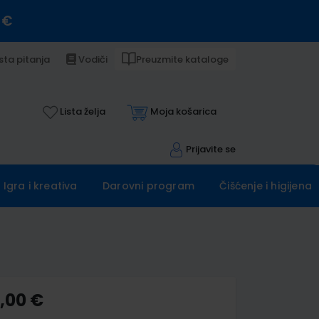
 €
sta pitanja
Vodiči
Preuzmite kataloge
Lista želja
Moja košarica
Prijavite se
Igra i kreativa
Darovni program
Čišćenje i higijena
0,00 €