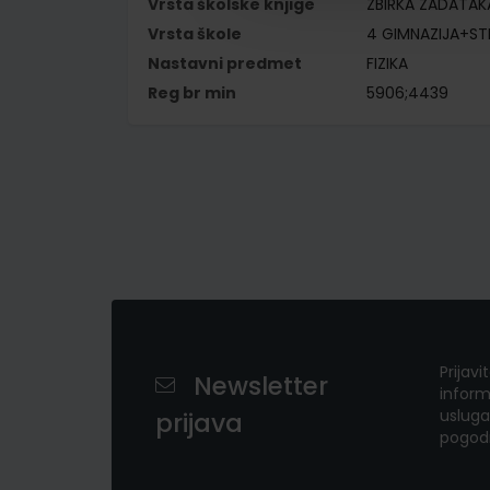
Vrsta školske knjige
ZBIRKA ZADATAK
Vrsta škole
4 GIMNAZIJA+S
Nastavni predmet
FIZIKA
Reg br min
5906;4439
Prijavi
Newsletter
inform
usluga
prijava
pogod