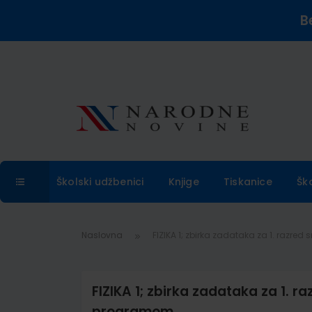
B
Školski udžbenici
Knjige
Tiskanice
Šk
Naslovna
FIZIKA 1; zbirka zadataka za 1. razre
FIZIKA 1; zbirka zadataka za 1. r
programom