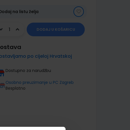
Dodaj na listu želja
DODAJ U KOŠARICU
ostava
ostavljamo po cijeloj Hrvatskoj
Dostupno za narudžbu
Osobno preuzimanje u PC Zagreb
Besplatno