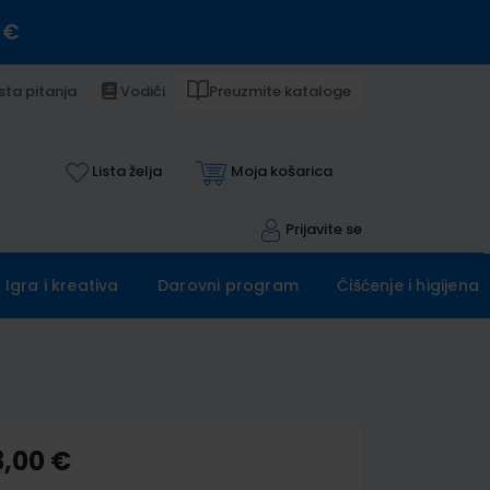
 €
sta pitanja
Vodiči
Preuzmite kataloge
Lista želja
Moja košarica
Prijavite se
Igra i kreativa
Darovni program
Čišćenje i higijena
3,00 €