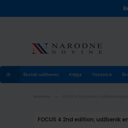
B
Školski udžbenici
Knjige
Tiskanice
Šk
Naslovna
FOCUS 4 2nd edition; udžbenik engles
FOCUS 4 2nd edition; udžbenik e