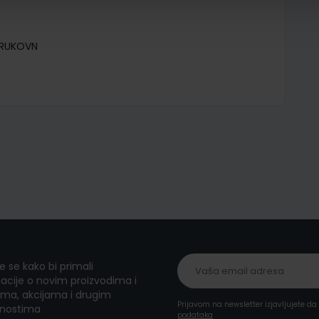
TRUKOVN
te se kako bi primali
acije o novim proizvodima i
ma, akcijama i drugim
Prijavom na newsletter izjavljujete d
nostima
podataka