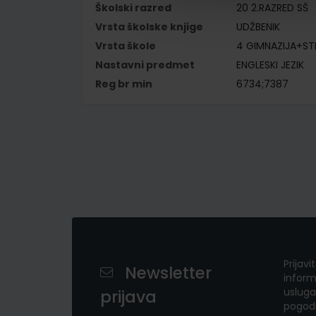
Školski razred
20 2.RAZRED SŠ
Vrsta školske knjige
UDŽBENIK
Vrsta škole
4 GIMNAZIJA+S
Nastavni predmet
ENGLESKI JEZIK
Reg br min
6734;7387
Prijavi
Newsletter
inform
usluga
prijava
pogod