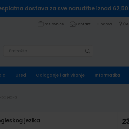
esplatna dostava za sve narudžbe iznad 62,50
Poslovnice
Kontakt
O nama
Če
Pretražite
Pretražite
ola
Ured
Odlaganje i arhiviranje
Informatika
kog jezika
ngleskog jezika
2