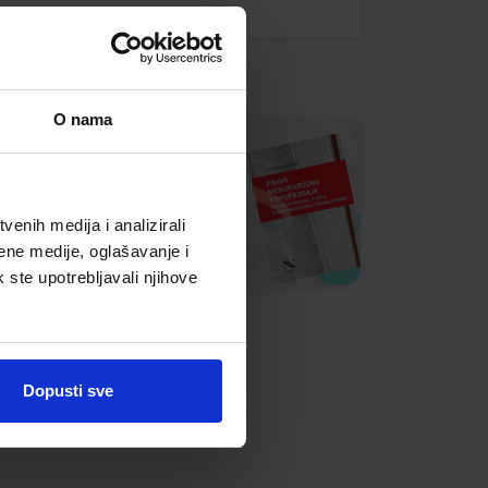
O nama
enih medija i analizirali
ene medije, oglašavanje i
k ste upotrebljavali njihove
Dopusti sve