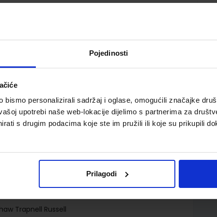
Pojedinosti
 za 2. i 3. ili 3. razred gimnazija, prvi strani jezik (10. i
ačiće
vrtogodišnjih škola, drugi ili prvi strani jezik (7., 8., 10. i 11.
rugi ili prvi strani jezik (7. i 10. godina učenja), za 3.
bismo personalizirali sadržaj i oglase, omogućili značajke društv
 učenja)
vašoj upotrebi naše web-lokacije dijelimo s partnerima za društv
rati s drugim podacima koje ste im pružili ili koje su prikupili do
Prilagodi
d.o.o.
haw Trapnell Russell