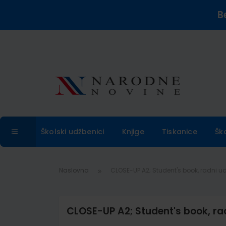
B
Školski udžbenici
Knjige
Tiskanice
Šk
Naslovna
CLOSE-UP A2; Student's book, radni ud
CLOSE-UP A2; Student's book, rad