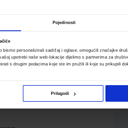
Pojedinosti
ačiće
1 razred, gimnazija
bismo personalizirali sadržaj i oglase, omogućili značajke društv
vašoj upotrebi naše web-lokacije dijelimo s partnerima za društv
rati s drugim podacima koje ste im pružili ili koje su prikupili do
Prilagodi
iana Shotton