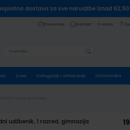
esplatna dostava za sve narudžbe iznad 62,50
Poslovnice
Kontakt
O nama
Če
Pretražite
Pretražite
ola
Ured
Odlaganje i arhiviranje
Informatika
žbenik, 1 razred, gimnazija
ni udžbenik, 1 razred, gimnazija
1