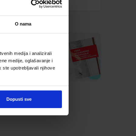
O nama
enih medija i analizirali
ene medije, oglašavanje i
k ste upotrebljavali njihove
Dopusti sve