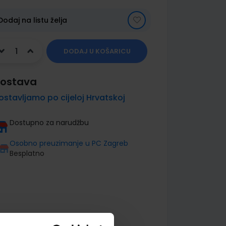
Dodaj na listu želja
DODAJ U KOŠARICU
ostava
ostavljamo po cijeloj Hrvatskoj
Dostupno za narudžbu
Osobno preuzimanje u PC Zagreb
Besplatno