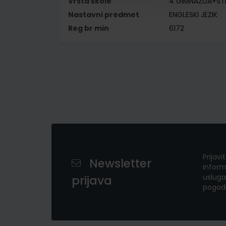
Vrsta škole
4 GIMNAZIJA+S
Nastavni predmet
ENGLESKI JEZIK
Reg br min
6172
Prijavi
Newsletter
inform
usluga
prijava
pogod