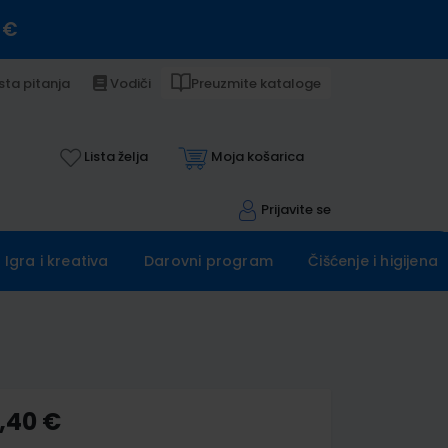
 €
sta pitanja
Vodiči
Preuzmite kataloge
Lista želja
Moja košarica
Prijavite se
Igra i kreativa
Darovni program
Čišćenje i higijena
9,40 €