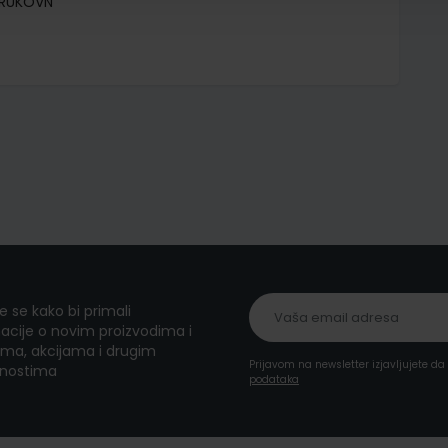
TRUKOVN
te se kako bi primali
acije o novim proizvodima i
ma, akcijama i drugim
Prijavom na newsletter izjavljujete d
nostima
podataka