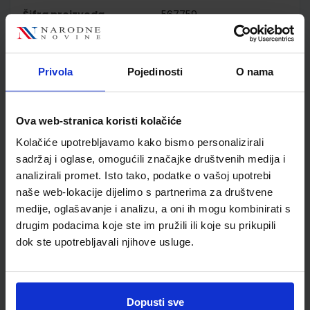
Šifra proizvoda
567759
Jedinična mjera
kom
Nakladnik
ŠKOLSKA KNJIGA d.d.
Autor
/
Privola
Pojedinosti
O nama
Školski razred
01 1.RAZRED OŠ
Vrsta školske knjige
RB S RAD.MATERIJALOM
Ova web-stranica koristi kolačiće
Vrsta škole
1 OSNOVNA
Kolačiće upotrebljavamo kako bismo personalizirali
Nastavni predmet
PRIRODA I DRUŠTVO
sadržaj i oglase, omogućili značajke društvenih medija i
Reg br min
6151-DOM2
analizirali promet. Isto tako, podatke o vašoj upotrebi
naše web-lokacije dijelimo s partnerima za društvene
medije, oglašavanje i analizu, a oni ih mogu kombinirati s
drugim podacima koje ste im pružili ili koje su prikupili
dok ste upotrebljavali njihove usluge.
Dopusti sve