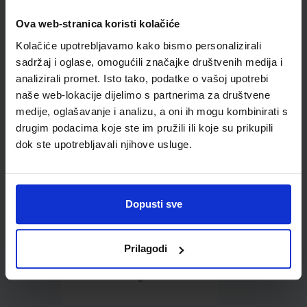
Ova web-stranica koristi kolačiće
Omot PVC za školske
Kolačiće upotrebljavamo kako bismo personalizirali
udžbenike; dimenzije
433x272; tip 167
sadržaj i oglase, omogućili značajke društvenih medija i
analizirali promet. Isto tako, podatke o vašoj upotrebi
naše web-lokacije dijelimo s partnerima za društvene
medije, oglašavanje i analizu, a oni ih mogu kombinirati s
drugim podacima koje ste im pružili ili koje su prikupili
dok ste upotrebljavali njihove usluge.
0,85 €
Dopusti sve
Prilagodi