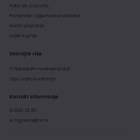
Kako do popusta
Privatnost i sigurnost podataka
Načini plaćanja
Uvjeti kupnje
Saznajte više
O Narodnim novinama d.d.
Opći uvjeti korištenja
Kontakt informacije
01 650 28 80
e-trgovina@nn.hr