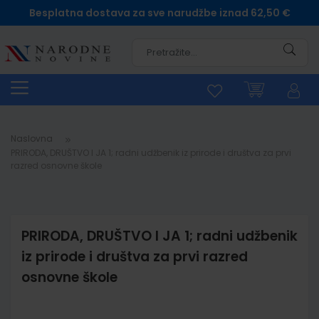
Besplatna dostava za sve narudžbe iznad 62,50 €
Pretra
Naslovna
PRIRODA, DRUŠTVO I JA 1; radni udžbenik iz prirode i društva za prvi
razred osnovne škole
PRIRODA, DRUŠTVO I JA 1; radni udžbenik
iz prirode i društva za prvi razred
osnovne škole