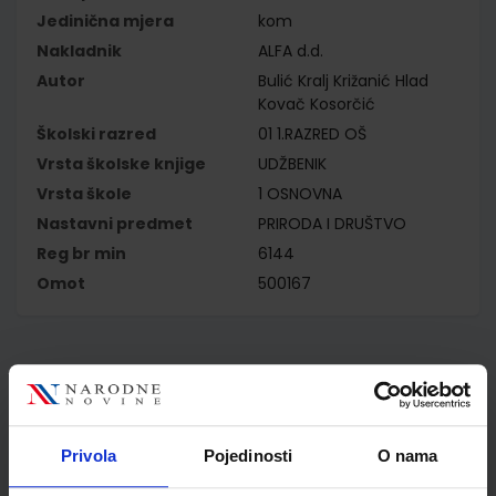
Jedinična mjera
kom
Nakladnik
ALFA d.d.
Autor
Bulić Kralj Križanić Hlad
Kovač Kosorčić
Školski razred
01 1.RAZRED OŠ
Vrsta školske knjige
UDŽBENIK
Vrsta škole
1 OSNOVNA
Nastavni predmet
PRIRODA I DRUŠTVO
Reg br min
6144
Omot
500167
Kupci najčešće biraju..
Privola
Pojedinosti
O nama