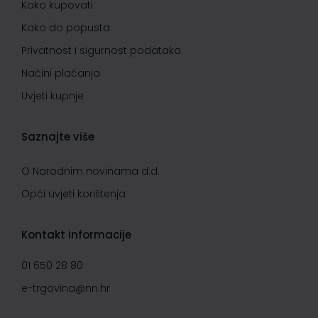
Kako kupovati
Kako do popusta
Privatnost i sigurnost podataka
Načini plaćanja
Uvjeti kupnje
Saznajte više
O Narodnim novinama d.d.
Opći uvjeti korištenja
Kontakt informacije
01 650 28 80
e-trgovina@nn.hr