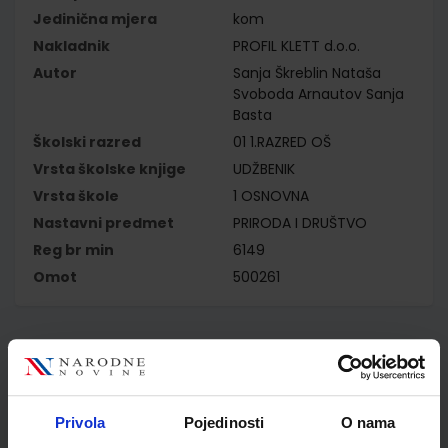
Jedinična mjera
kom
Nakladnik
PROFIL KLETT d.o.o.
Autor
Sanja Škreblin Nataša
Svoboda Arnautov Sanja
Basta
Školski razred
01 1.RAZRED OŠ
Vrsta školske knjige
UDŽBENIK
Vrsta škole
1 OSNOVNA
Nastavni predmet
PRIRODA I DRUŠTVO
Reg br min
6149
Omot
500261
Kupci najčešće biraju..
Privola
Pojedinosti
O nama