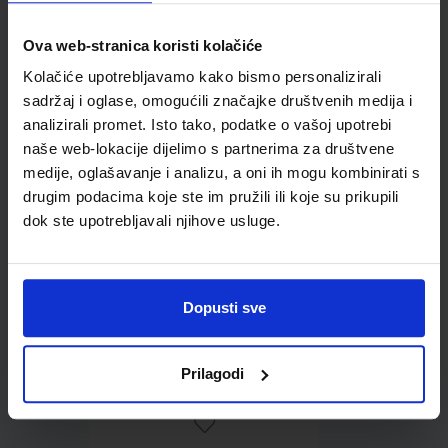
Ova web-stranica koristi kolačiće
Omot PVC za školske
Kolačiće upotrebljavamo kako bismo personalizirali
udžbenike; dimenzije
sadržaj i oglase, omogućili značajke društvenih medija i
421x277; tip 261
analizirali promet. Isto tako, podatke o vašoj upotrebi
naše web-lokacije dijelimo s partnerima za društvene
medije, oglašavanje i analizu, a oni ih mogu kombinirati s
drugim podacima koje ste im pružili ili koje su prikupili
dok ste upotrebljavali njihove usluge.
Dopusti sve
0,85 €
Prilagodi