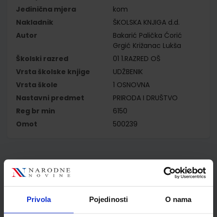
Jedinična mjera
kom
Nakladnik
ŠKOLSKA KNJIGA d.d.
Autor
Bakarić Palička Ćorić
Grgić Križanac Lukša
Školski razred
01 1.RAZRED OŠ
Vrsta školske knjige
UDŽBENIK
Vrsta škole
1 OSNOVNA
Nastavni predmet
PRIRODA I DRUŠTVO
Reg br min
6150
Omot
500239
Kupci najčešće biraju..
Privola
Pojedinosti
O nama