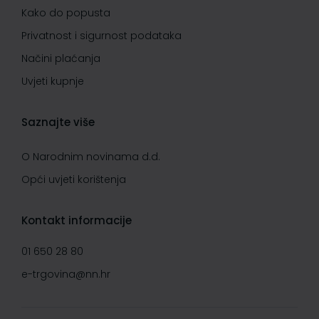
Kako do popusta
Privatnost i sigurnost podataka
Načini plaćanja
Uvjeti kupnje
Saznajte više
O Narodnim novinama d.d.
Opći uvjeti korištenja
Kontakt informacije
01 650 28 80
e-trgovina@nn.hr