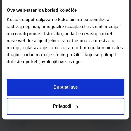
Ova web-stranica koristi kolačiće
Omot PVC za školske
Kolačiće upotrebljavamo kako bismo personalizirali
udžbenike; dimenzije
413x287; tip 239
sadržaj i oglase, omogućili značajke društvenih medija i
analizirali promet. Isto tako, podatke o vašoj upotrebi
naše web-lokacije dijelimo s partnerima za društvene
medije, oglašavanje i analizu, a oni ih mogu kombinirati s
drugim podacima koje ste im pružili ili koje su prikupili
dok ste upotrebljavali njihove usluge.
0,85 €
Dopusti sve
Prilagodi