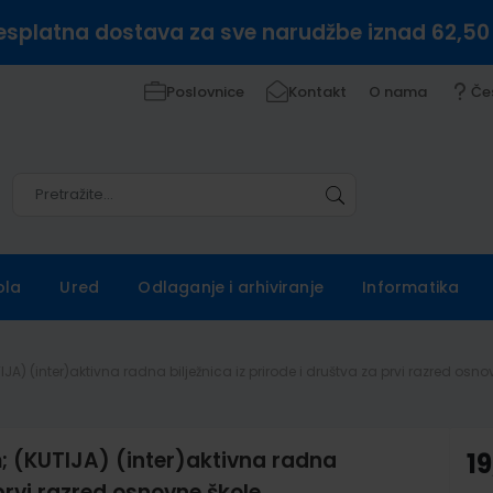
esplatna dostava za sve narudžbe iznad 62,50
Poslovnice
Kontakt
O nama
Če
Pretražite
Pretražite
ola
Ured
Odlaganje i arhiviranje
Informatika
IJA) (inter)aktivna radna bilježnica iz prirode i društva za prvi razred osno
m; (KUTIJA) (inter)aktivna radna
19
 prvi razred osnovne škole