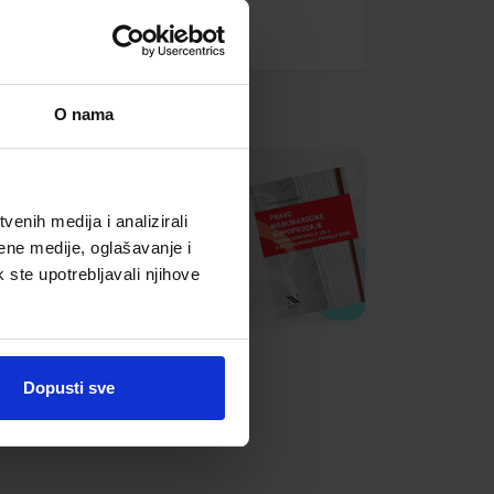
O nama
enih medija i analizirali
ene medije, oglašavanje i
k ste upotrebljavali njihove
Dopusti sve