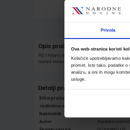
Skip
to
the
beginning
Privola
of
the
images
Opis proizvoda
gallery
Ova web-stranica koristi kol
PID 1 Pitam, Istražujem, Doznajem; (KUTIJA) (in
Kolačiće upotrebljavamo kako 
razred osnovne škole
promet. Isto tako, podatke o 
analizu, a oni ih mogu kombini
usluge.
Detalji proizvoda
Šifra proizvoda
567803
Jedinična mjera
kom
Nakladnik
PROFIL KLETT d.o
Autor
Gordana Ivančić
Školski razred
01 1.RAZRED OŠ