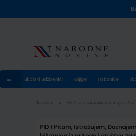
B
Školski udžbenici
Knjige
Tiskanice
Šk
Naslovna
PID 1 Pitam, Istražujem, Doznajem; (KUT
PID 1 Pitam, Istražujem, Doznaje
bilježnica iz prirode i društva za