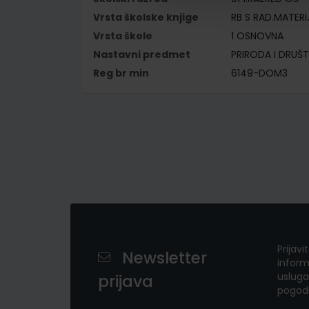
Vrsta školske knjige
RB S RAD.MATER
Vrsta škole
1 OSNOVNA
Nastavni predmet
PRIRODA I DRUŠ
Reg br min
6149-DOM3
Prijavi
Newsletter
inform
usluga
prijava
pogod