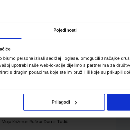
Pojedinosti
ačiće
ter)aktivna radna bilježnica iz prirode i društva za prvi
bismo personalizirali sadržaj i oglase, omogućili značajke društv
vašoj upotrebi naše web-lokacije dijelimo s partnerima za društv
rati s drugim podacima koje ste im pružili ili koje su prikupili do
Prilagodi
.o.
 Maja Križman Roškar Damir Tadić