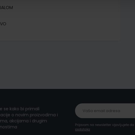
IJALOM
TVO
te se kako bi primali
acije o novim proizvodima i
ma, akcijama i drugim
Prijavom na newsletter izjavljujete d
nostima
podataka