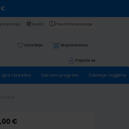
 €
sta pitanja
Vodiči
Preuzmite kataloge
Lista želja
Moja košarica
Prijavite se
Igra i kreativa
Darovni program
Čišćenje i higijena
vne škole
,00 €