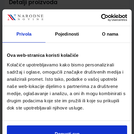
Detalji proizvoda
Šifra proizvoda
928619
Jedinična mjera
kom
Nakladnik
ELEMENT d.o.o.
Privola
Pojedinosti
O nama
Autor
Stipe Crnoja
Školski razred
30 3.RAZRED SŠ
Vrsta školske knjige
RADNA BILJEŽNICA
Ova web-stranica koristi kolačiće
Vrsta škole
3 STRUKOVNA
Kolačiće upotrebljavamo kako bismo personalizirali
Nastavni predmet
3GOD.STROJ.STRUK.ŠKO
sadržaj i oglase, omogućili značajke društvenih medija i
Reg br min
2924
analizirali promet. Isto tako, podatke o vašoj upotrebi
naše web-lokacije dijelimo s partnerima za društvene
medije, oglašavanje i analizu, a oni ih mogu kombinirati s
drugim podacima koje ste im pružili ili koje su prikupili
dok ste upotrebljavali njihove usluge.
Dopusti sve