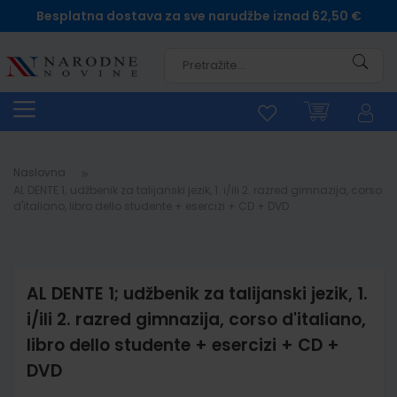
Besplatna dostava za sve narudžbe iznad 62,50 €
Pretra
Naslovna
AL DENTE 1; udžbenik za talijanski jezik, 1. i/ili 2. razred gimnazija, corso
d'italiano, libro dello studente + esercizi + CD + DVD
AL DENTE 1; udžbenik za talijanski jezik, 1.
i/ili 2. razred gimnazija, corso d'italiano,
libro dello studente + esercizi + CD +
DVD