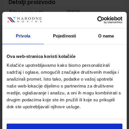
Detalji proizvoda
Šifra proizvoda
556316
Jedinična mjera
kom
Nakladnik
PROFIL KLETT d.o.o.
Autor
Birello Bonafaccia Petri
Privola
Pojedinosti
O nama
Vilagrasa
Školski razred
10 1.RAZRED SŠ
Ova web-stranica koristi kolačiće
Vrsta školske knjige
UDŽBENIK
Vrsta škole
4 GIMNAZIJA+STRUKOVN
Kolačiće upotrebljavamo kako bismo personalizirali
Nastavni predmet
TALIJANSKI JEZIK
sadržaj i oglase, omogućili značajke društvenih medija i
analizirali promet. Isto tako, podatke o vašoj upotrebi
Reg br min
6266
naše web-lokacije dijelimo s partnerima za društvene
medije, oglašavanje i analizu, a oni ih mogu kombinirati s
drugim podacima koje ste im pružili ili koje su prikupili
dok ste upotrebljavali njihove usluge.