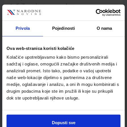
Jedinična mjera
kom
Nakladnik
ŠKOLSKA KNJIGA d.d.
Autor
Irena Vučić Silvia
Venchiarutti
Privola
Pojedinosti
O nama
Školski razred
20 2.RAZRED SŠ
Vrsta školske knjige
UDŽBENIK
Ova web-stranica koristi kolačiće
Vrsta škole
3 STRUKOVNA
Nastavni predmet
TALIJANSKI JEZIK
Kolačiće upotrebljavamo kako bismo personalizirali
sadržaj i oglase, omogućili značajke društvenih medija i
Reg br min
8266
analizirali promet. Isto tako, podatke o vašoj upotrebi
naše web-lokacije dijelimo s partnerima za društvene
medije, oglašavanje i analizu, a oni ih mogu kombinirati s
drugim podacima koje ste im pružili ili koje su prikupili
dok ste upotrebljavali njihove usluge.
Dopusti sve