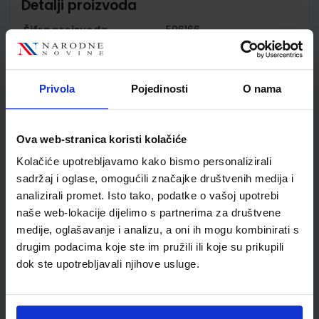
Detalji proizvoda
Šifra proizvoda
596166
Jedinična mjera
kom
Nakladnik
ŠKOLSKA KNJIGA d.d.
Autor
Irena Vučić Silvia
Privola
Pojedinosti
O nama
Venchiarutti
Školski razred
20 2.RAZRED SŠ
Ova web-stranica koristi kolačiće
Vrsta školske knjige
RADNA BILJEŽNICA
Vrsta škole
3 STRUKOVNA
Kolačiće upotrebljavamo kako bismo personalizirali
Nastavni predmet
TALIJANSKI JEZIK
sadržaj i oglase, omogućili značajke društvenih medija i
analizirali promet. Isto tako, podatke o vašoj upotrebi
Reg br min
8266-DOM
naše web-lokacije dijelimo s partnerima za društvene
medije, oglašavanje i analizu, a oni ih mogu kombinirati s
drugim podacima koje ste im pružili ili koje su prikupili
dok ste upotrebljavali njihove usluge.