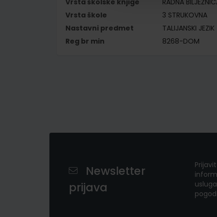
Vrsta školske knjige
RADNA BILJEŽNIC
Vrsta škole
3 STRUKOVNA
Nastavni predmet
TALIJANSKI JEZIK
Reg br min
8268-DOM
Prijavi
Newsletter
inform
usluga
prijava
pogod