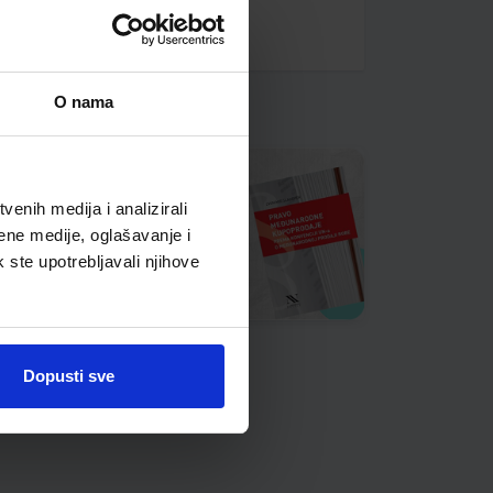
O nama
enih medija i analizirali
ene medije, oglašavanje i
k ste upotrebljavali njihove
Dopusti sve