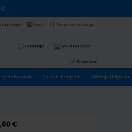
 €
sta pitanja
Vodiči
Preuzmite kataloge
Lista želja
Moja košarica
Prijavite se
Igra i kreativa
Darovni program
Čišćenje i higijena
,60 €