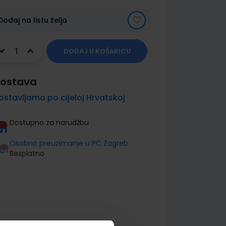
Dodaj na listu želja
DODAJ U KOŠARICU
ostava
ostavljamo po cijeloj Hrvatskoj
Dostupno za narudžbu
Osobno preuzimanje u PC Zagreb
Besplatno