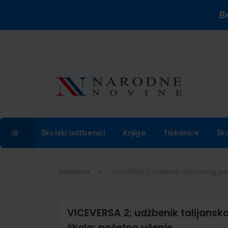
B
Školski udžbenici
Knjige
Tiskanice
Šk
Naslovna
VICEVERSA 2; udžbenik talijanskog je
VICEVERSA 2; udžbenik talijansk
škola; početno učenje