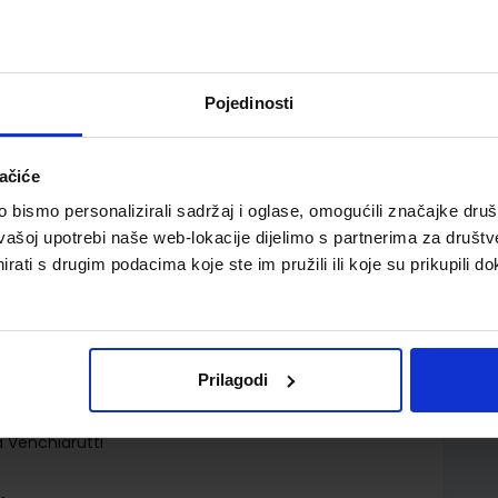
Pojedinosti
ačiće
ugom razredu srednjih škola; početno učenje
bismo personalizirali sadržaj i oglase, omogućili značajke društv
vašoj upotrebi naše web-lokacije dijelimo s partnerima za društv
rati s drugim podacima koje ste im pružili ili koje su prikupili do
Prilagodi
d.d.
a Venchiarutti