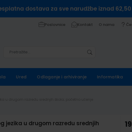
esplatna dostava za sve narudžbe iznad 62,50
Poslovnice
Kontakt
O nama
Če
Pretražite
Pretražite
ola
Ured
Odlaganje i arhiviranje
Informatika
zika u drugom razredu srednjih škola; početno učenje
og jezika u drugom razredu srednjih
19