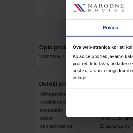
Skip
to
the
Privola
beginning
of
the
images
Opis proizvoda
Ova web-stranica koristi kol
gallery
VICEVERSA 2; udžbenik talijanskog jezika u dr
Kolačiće upotrebljavamo kako 
promet. Isto tako, podatke o 
analizu, a oni ih mogu kombini
usluge.
Detalji proizvoda
Šifra proizvoda
596168
Jedinična mjera
kom
Nakladnik
ŠKOLSKA KNJIGA 
Autor
Irena Vučić Silvi
Školski razred
20 2.RAZRED SŠ