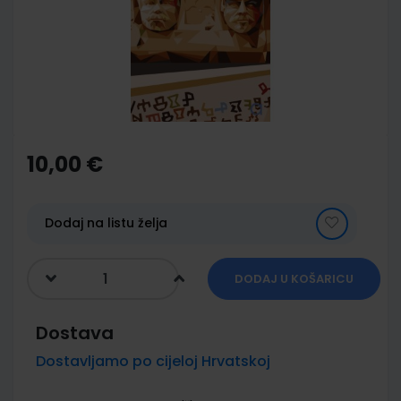
images
gallery
Skip
to
the
10,00 €
beginning
of
the
images
Dodaj na listu želja
gallery
DODAJ U KOŠARICU
Dostava
Dostavljamo po cijeloj Hrvatskoj