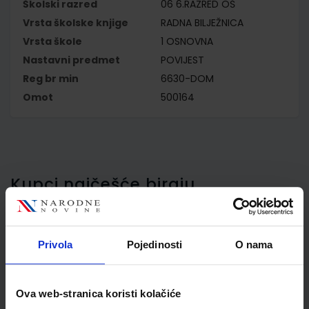
Školski razred
06 6.RAZRED OŠ
Vrsta školske knjige
RADNA BILJEŽNICA
Vrsta škole
1 OSNOVNA
Nastavni predmet
POVIJEST
Reg br min
6630-DOM
Omot
500164
Kupci najčešće biraju..
Privola
Pojedinosti
O nama
Omot PVC za školske
udžbenike; dimenzije
433x304; tip 164
Ova web-stranica koristi kolačiće