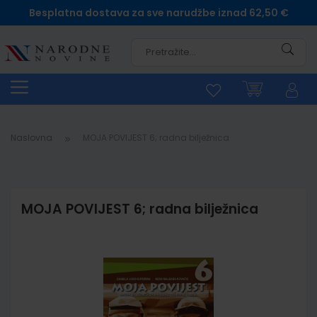
Besplatna dostava za sve narudžbe iznad 62,50 €
Pretra
Naslovna
MOJA POVIJEST 6; radna bilježnica
MOJA POVIJEST 6; radna bilježnica
Skip
to
the
end
of
the