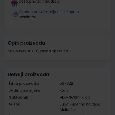
Dostupno za narudžbu
Osobno preuzimanje u PC Zagreb
Besplatno
Opis proizvoda
MOJA POVIJEST 6; radna bilježnica
Detalji proizvoda
Šifra proizvoda
567828
Jedinična mjera
kom
Nakladnik
ALKA SCRIPT d.o.o.
Autor
Jugo Superina Kovačić
Malbaša