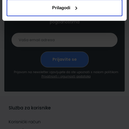
Prilagodi
Prijavite se kako bi primali informacije o novim
proizvodima i uslugama, akcijama i drugim
pogodnostima
Prijavom na newsletter izjavljujete da ste upoznati s našom politikom
Privatnosti i sigurnosti podataka
Služba za korisnike
Korisnički račun