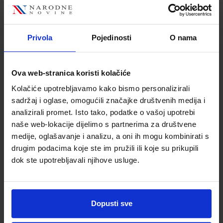
Jedinična mjera
kom
Nakladnik
ŠKOLSKA KNJIGA d.d.
Autor
Ana Hinić
Privola
Pojedinosti
O nama
Školski razred
06 6.RAZRED OŠ
Vrsta školske knjige
RADNA BILJEŽNICA
Ova web-stranica koristi kolačiće
Vrsta škole
1 OSNOVNA
Kolačiće upotrebljavamo kako bismo personalizirali
Nastavni predmet
POVIJEST PP
sadržaj i oglase, omogućili značajke društvenih medija i
analizirali promet. Isto tako, podatke o vašoj upotrebi
naše web-lokacije dijelimo s partnerima za društvene
medije, oglašavanje i analizu, a oni ih mogu kombinirati s
drugim podacima koje ste im pružili ili koje su prikupili
dok ste upotrebljavali njihove usluge.
Dopusti sve
Newsletter prijava