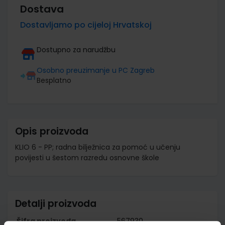
Dostava
Dostavljamo po cijeloj Hrvatskoj
Dostupno za narudžbu
Osobno preuzimanje u PC Zagreb
Besplatno
Opis proizvoda
KLIO 6 - PP; radna bilježnica za pomoć u učenju
povijesti u šestom razredu osnovne škole
Detalji proizvoda
Šifra proizvoda
567930