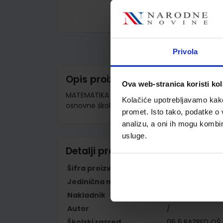
Skip
to
the
beginning
Privola
of
the
images
Opis proizvoda
gallery
Ova web-stranica koristi kol
MATEMATIKA 6 - PP; komplet 1. i 2. svezak, u
Kolačiće upotrebljavamo kako 
osnovne škole
promet. Isto tako, podatke o 
analizu, a oni ih mogu kombini
usluge.
Detalji proizvoda
Šifra proizvoda
567837
Jedinična mjera
kpl
Nakladnik
PROFIL KLETT d.o
Autor
/
Školski razred
06 6.RAZRED OŠ