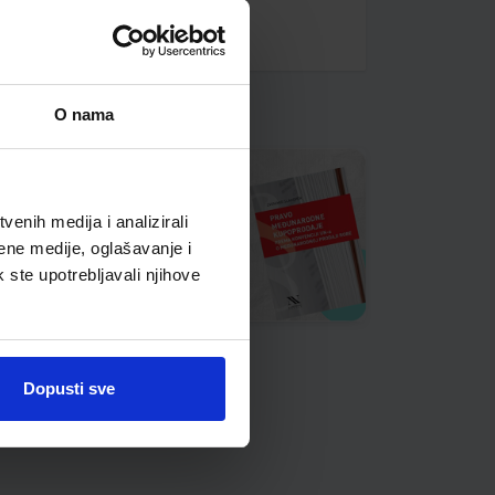
O nama
enih medija i analizirali
ene medije, oglašavanje i
k ste upotrebljavali njihove
Dopusti sve