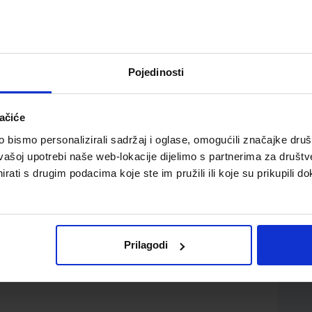
Pojedinosti
ačiće
džbenik matematike za darovite učenike u 6. razredu
bismo personalizirali sadržaj i oglase, omogućili značajke društv
vašoj upotrebi naše web-lokacije dijelimo s partnerima za društv
rati s drugim podacima koje ste im pružili ili koje su prikupili do
Prilagodi
.o.