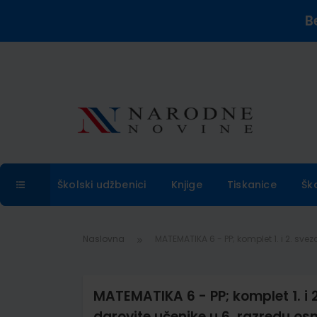
B
Školski udžbenici
Knjige
Tiskanice
Šk
Naslovna
MATEMATIKA 6 - PP; komplet 1. i 2. sv
MATEMATIKA 6 - PP; komplet 1. i
darovite učenike u 6. razredu os