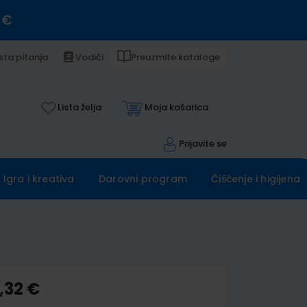
 €
sta pitanja
Vodiči
Preuzmite kataloge
Lista želja
Moja košarica
Prijavite se
Igra i kreativa
Darovni program
Čišćenje i higijena
,32 €