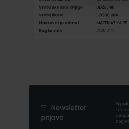
Vrsta školske knjige
UDŽBENIK
Vrsta škole
1 OSNOVNA
Nastavni predmet
MATEMATIKA PP
Reg br min
7140;7141
Prijavi
Newsletter
inform
usluga
prijava
pogod