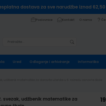
esplatna dostava za sve narudžbe iznad 62,50
Poslovnice
Kontakt
O nama
Če
Pretražite
Pretražite
ola
Ured
Odlaganje i arhiviranje
Informatika
ezak, udžbenik matematike za darovite učenike u 6. razredu osnovne škole
 2. svezak, udžbenik matematike za
19
novne škole