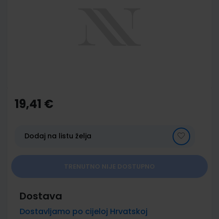
of
the
images
gallery
Skip
to
the
19,41 €
beginning
of
the
images
Dodaj na listu želja
gallery
TRENUTNO NIJE DOSTUPNO
Dostava
Dostavljamo po cijeloj Hrvatskoj