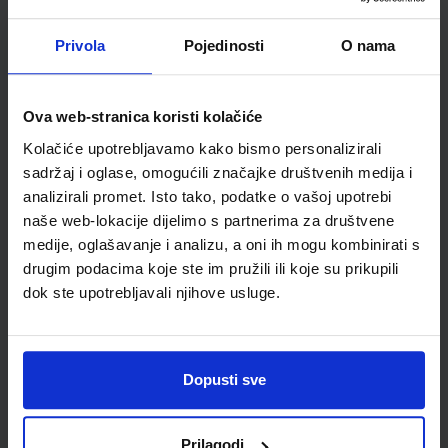
Školski razred
06 6.RAZRED OŠ
Vrsta školske knjige
UDŽBENIK
Privola
Pojedinosti
O nama
Vrsta škole
1 OSNOVNA
Nastavni predmet
PRIRODA PP
Ova web-stranica koristi kolačiće
Reg br min
6627
Kolačiće upotrebljavamo kako bismo personalizirali
sadržaj i oglase, omogućili značajke društvenih medija i
analizirali promet. Isto tako, podatke o vašoj upotrebi
naše web-lokacije dijelimo s partnerima za društvene
medije, oglašavanje i analizu, a oni ih mogu kombinirati s
drugim podacima koje ste im pružili ili koje su prikupili
dok ste upotrebljavali njihove usluge.
Newsletter prijava
Dopusti sve
Prijavite se kako bi primali informacije o novim
proizvodima i uslugama, akcijama i drugim
Prilagodi