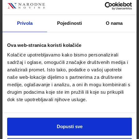
Nakladnik
ALKA SCRIPT d.o.o.
Autor
Draganić Ružić Stančić
Školski razred
06 6.RAZRED OŠ
Privola
Pojedinosti
O nama
Vrsta školske knjige
UDŽBENIK
Vrsta škole
1 OSNOVNA
Ova web-stranica koristi kolačiće
Nastavni predmet
HRVATSKI JEZIK PP
Kolačiće upotrebljavamo kako bismo personalizirali
Reg br min
2856
sadržaj i oglase, omogućili značajke društvenih medija i
analizirali promet. Isto tako, podatke o vašoj upotrebi
naše web-lokacije dijelimo s partnerima za društvene
medije, oglašavanje i analizu, a oni ih mogu kombinirati s
drugim podacima koje ste im pružili ili koje su prikupili
dok ste upotrebljavali njihove usluge.
Dopusti sve
Newsletter prijava