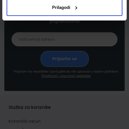
Prilagodi
Prijavite se kako bi primali informacije o novim
proizvodima i uslugama, akcijama i drugim
pogodnostima
Prijavom na newsletter izjavljujete da ste upoznati s našom politikom
Privatnosti i sigurnosti podataka
Služba za korisnike
Korisnički račun