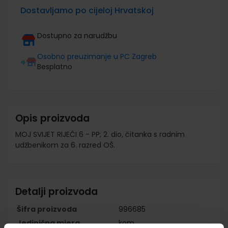
Dostavljamo po cijeloj Hrvatskoj
Dostupno za narudžbu
Osobno preuzimanje u PC Zagreb
Besplatno
Opis proizvoda
MOJ SVIJET RIJEČI 6 - PP; 2. dio, čitanka s radnim
udžbenikom za 6. razred OŠ.
Detalji proizvoda
Šifra proizvoda
996685
Jedinična mjera
kom